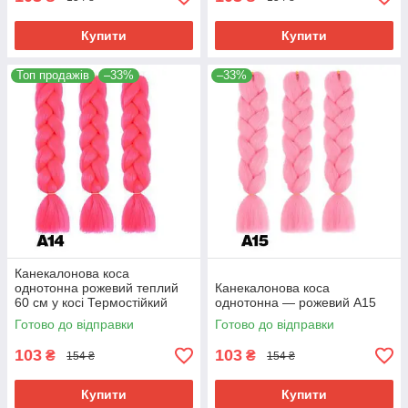
Купити
Купити
Топ продажів
–33%
–33%
Канекалонова коса
однотонна рожевий теплий
Канекалонова коса
60 см у косі Термостійкий
однотонна — рожевий А15
А14
Готово до відправки
Готово до відправки
103
103
₴
₴
154 ₴
154 ₴
Купити
Купити