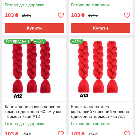
Готово до відправки
Готово до відправки
103
103
₴
₴
154 ₴
154 ₴
Купити
Купити
Топ продажів
–33%
–33%
Канекалонова коса червона
Канекалонова коса
темна однотонна 60 см у косі
кораловий червоний червона
Термостійкий А12
однотонна термостійка А13
Готово до відправки
Готово до відправки
103
103
₴
₴
154 ₴
154 ₴