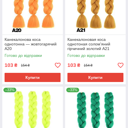
Канекалонова коса
Канекалоновая коса
однотонна — жовтогарячий
однотоная солом'яний
А20
гірчичний золотий А21
Готово до відправки
Готово до відправки
103
103
₴
₴
154 ₴
154 ₴
Купити
Купити
–33%
–33%