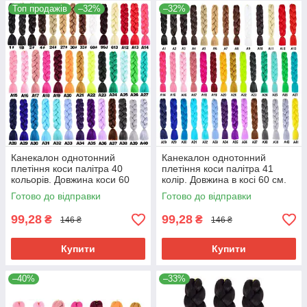
коси 60
± 5
см, расплетенной 120
±
Топ продажів
–32%
–32%
10
див.
Палітра 40 кольорів.
Питання за замовленням, можна
задати за телефонами вказаними
на сайті, у Viber або Телеграм:
+380975753523 або на пошту
vlaleks9@ukr.net
Канекалон однотонний
Канекалон однотонний
плетіння коси палітра 40
плетіння коси палітра 41
кольорів. Довжина коси 60
колір. Довжина в косі 60 см.
см. Термостійкий.
Термостійкий.
Готово до відправки
Готово до відправки
99,28
99,28
₴
₴
146 ₴
146 ₴
Купити
Купити
–40%
–33%