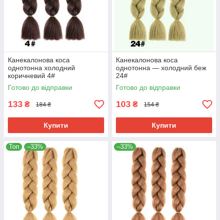
Канекалонова коса
Канекалонова коса
однотонна холодний
однотонна — холодний беж
коричневий 4#
24#
Готово до відправки
Готово до відправки
133
103
₴
₴
184 ₴
154 ₴
Купити
Купити
Топ
–33%
–33%