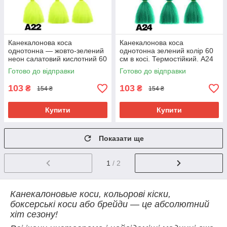
Канекалонова коса
Канекалонова коса
однотонна — жовто-зелений
однотонна зелений колір 60
неон салатовий кислотний 60
см в косі. Термостійкий. А24
см у косі. Термостійкий. А22
Готово до відправки
Готово до відправки
103
103
₴
₴
154 ₴
154 ₴
Купити
Купити
Показати ще
1
/ 2
Канекалоновые коси, кольорові кіски,
боксерські коси або брейди — це абсолютний
хіт сезону!