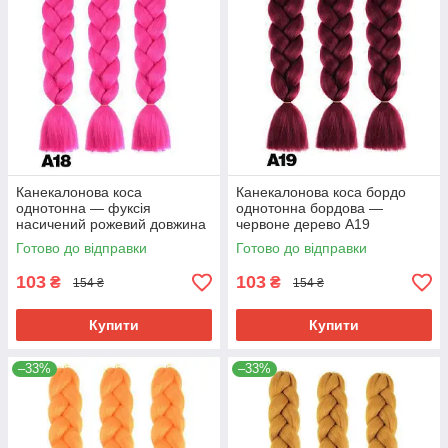
Канекалонова коса
Канекалонова коса бордо
однотонна — фуксія
однотонна бордова —
насичений рожевий довжина
червоне дерево А19
в косі 60 см. #Термостійкий
Готово до відправки
Готово до відправки
А18
103
103
₴
₴
154 ₴
154 ₴
Купити
Купити
–33%
–33%