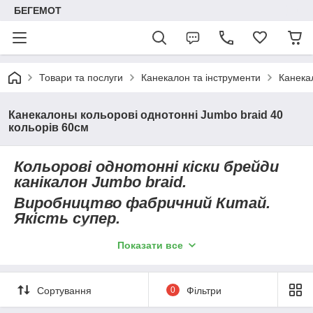
БЕГЕМОТ
Товари та послуги
Канекалон та інструменти
Канека
Канекалоны кольорові однотонні Jumbo braid 40
кольорів 60см
Кольорові однотонні кіски брейди
канікалон Jumbo braid.
Виробництво фабричний Китай.
Якість супер.
Термостійкий, робоча температура
Показати все
до 230° С, при необхідності можна
додатково гофрировать, надавати
потрібну форму плойками.
Сортування
0
Фільтри
Вага пасма - 100 ± 5 грам, довжина