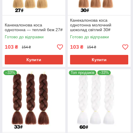
Канекалонова коса
Канекалонова коса
однотонна молочний
однотонна — теплий беж 27#
шоколад світлий 30#
Готово до відправки
Готово до відправки
103
103
₴
₴
154 ₴
154 ₴
Купити
Купити
–33%
Топ продажів
–33%