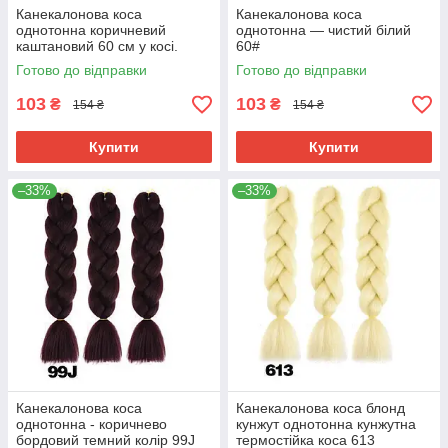
Канекалонова коса
Канекалонова коса
однотонна коричневий
однотонна — чистий білий
каштановий 60 см у косі.
60#
Термостійкий. 33#
Готово до відправки
Готово до відправки
103
103
₴
₴
154 ₴
154 ₴
Купити
Купити
–33%
–33%
Канекалонова коса
Канекалонова коса блонд
однотонна - коричнево
кунжут однотонна кунжутна
бордовий темний колір 99J
термостійка коса 613