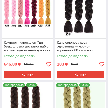
Комплект канекалон 7шт
Канекалонова коса
безкоштовна доставка набір
однотонна — чорно-
кос мікс однотонний довжина
коричнева 60 см у косі.
кісок 60см термостійкий
Термостійкий. 2#
Готово до відправки
Готово до відправки
646,80
103
₴
₴
1 078 ₴
154 ₴
Купити
Купити
Топ продажів
–28%
Топ продажів
–33%