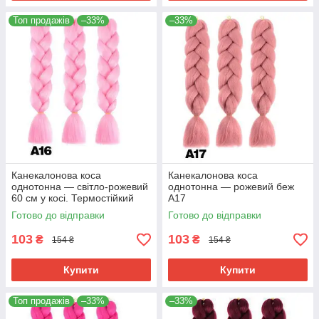
Топ продажів
–33%
–33%
Канекалонова коса
Канекалонова коса
однотонна — світло-рожевий
однотонна — рожевий беж
60 см у косі. Термостійкий
А17
А16
Готово до відправки
Готово до відправки
103
103
₴
₴
154 ₴
154 ₴
Купити
Купити
Топ продажів
–33%
–33%