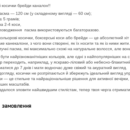
і косички брейди каналон!!
асма — 120 см (у складеному вигляді — 60 см);
 ± 5 грамів;
на 2-4 коси,
го поводження пасма використовуються багаторазово.
кольорові косички, боксерські коси або брейди — це абсолютний хіт 
ке канекалони, з чого вони створені, як їх носити та як із ними жи
чні пасма, які максимально схожі на натуральне волосся, але вони 
 бути найрізноманітніших кольорів, але одні з найпопулярніших на с
р переходить, наприклад, у яскраво-ліловий або небесно-блакитний
атися до 7 днів і мати водночас дуже свіжий та акуратний вигля
догляду, косички не розтріпаються й збережуть ідеальний вигляд у
и — це стильне та найраціональніше рішення для активної вечірки, ф
ніших масштабів.
вдалося зловити найшвидшим стилістам, тепер твоя черга отримат
я замовлення