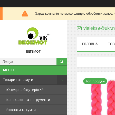
Зараз компанія не може швидко обробляти замовле
vlaleks9@ukr.n
ГОЛОВНА
ТОВ
БЕГЕМОТ
Товари та послуги
Топ продаж
Ювелірна біжутерія XP
Канекалон та інструменти
Рюкзаки та сумки