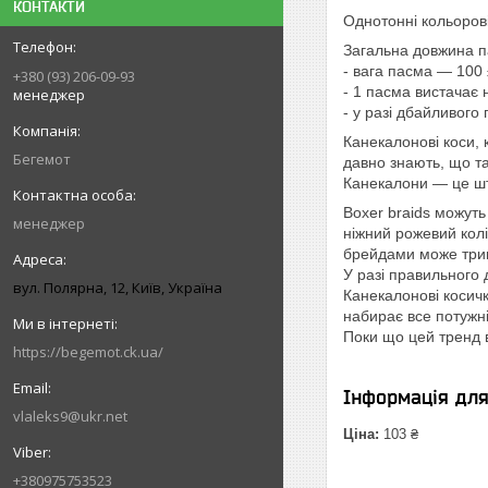
КОНТАКТИ
Однотонні кольоров
Загальна довжина п
- вага пасма — 100
+380 (93) 206-09-93
- 1 пасма вистачає 
менеджер
- у разі дбайливо
Канекалонові коси, 
Бегемот
давно знають, що та
Канекалони — це шту
Boxer braids можуть
менеджер
ніжний рожевий колі
брейдами може трим
У разі правильного 
вул. Полярна, 12, Київ, Україна
Канекалонові косичк
набирає все потуж
Поки що цей тренд 
https://begemot.ck.ua/
Інформація дл
vlaleks9@ukr.net
Ціна:
103 ₴
+380975753523