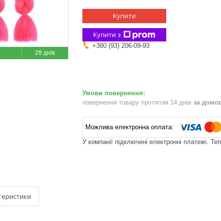
Купити
Купити з
+380 (93) 206-09-93
28 днів
повернення товару протягом 14 днів
за домо
У компанії підключені електронні платежі. Те
теристики