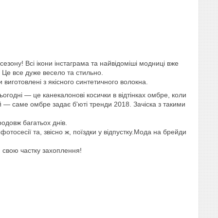
сезону! Всі ікони інстаграма та найвідоміші модниці вже
ти. Це все дуже весело та стильно.
виготовлені з якісного синтетичного волокна.
ьогодні — це канекалонові косички в відтінках омбре, коли
 — саме омбре задає б'юті тренди 2018. Зачіска з такими
д.
продовж багатьох днів.
отосесії та, звісно ж, поїздки у відпустку.Мода на брейди
и свою частку захоплення!