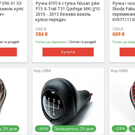
 E90 X1 X3
Ручка КПП 6 ступка Nissan Juke
Ручка і чо
важіль куліс
F15 X-Trail T31 Qashqai MKI JJ10
Skoda Fabi
ач
2010 - 2013 бежева важіль
перемикан
куліси передач
6Y0711113
648 ₴
769 ₴
584 ₴
669 ₴
м і в роздріб
Готово до відправки
Оптом і в роздріб
Готово до відп
Купити
23БК
05БК
 29 днів
–44%
Залишилось 29 днів
–33%
З