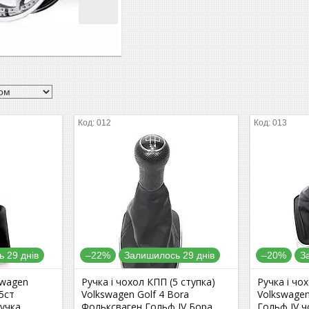
012
013
 29 днів
–22%
Залишилось 29 днів
–20%
З
swagen
Ручка і чохол КПП (5 ступка)
Ручка і чо
5ст
Volkswagen Golf 4 Bora
Volkswagen
ручка
Фольксваген Гольф IV Бора
Гольф IV 