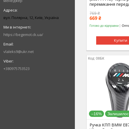
менеджер
перемикання перед
769 ₴
вул. Полярна, 12, Київ, Україна
669 ₴
Готово до відправки
Опто
https://begemot.ck.ua/
Купити
vlaleks9@ukr.net
08БК
+380975753523
–16%
Залишилось
Ручка КПП BMW E87