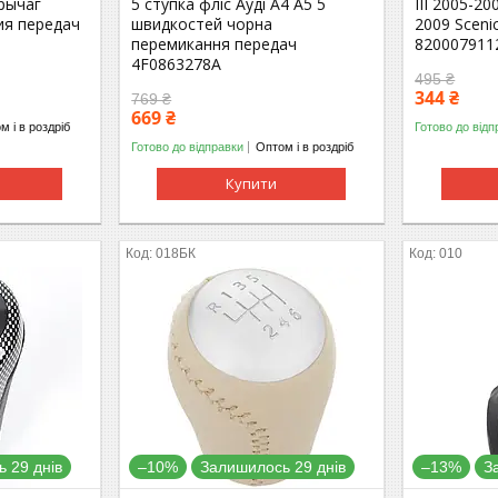
 рычаг
5 ступка фліс Ауді A4 A5 5
III 2005-20
ия передач
швидкостей чорна
2009 Scenic
перемикання передач
820007911
4F0863278A
495 ₴
344 ₴
769 ₴
669 ₴
м і в роздріб
Готово до відп
Готово до відправки
Оптом і в роздріб
Купити
018БК
010
 29 днів
–10%
Залишилось 29 днів
–13%
З