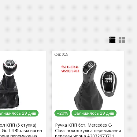
015
алишилось 29 днів
–20%
Залишилось 29 днів
хол КПП (5 ступка)
Ручка КПП 6ст. Mercedes C-
 Golf 4 Фольксваген
Class чохол куліса перемикання
чорна перемикання
передач чорна A2032673711,