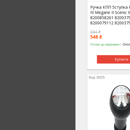
Ручка КПП 5ступка R
III Megane II Scenic I
8200858261 820037
8200079112 820037
594 ₴
548 ₴
Готово до відправки
Опто
Купити
0025