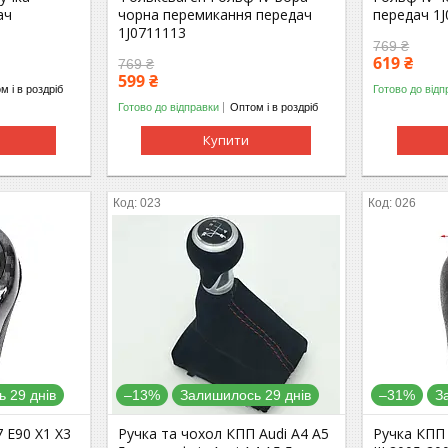
ач
чорна перемикання передач
передач 1
1J0711113
769 ₴
619 ₴
769 ₴
599 ₴
м і в роздріб
Готово до відп
Готово до відправки
Оптом і в роздріб
Купити
023
026
 29 днів
–13%
Залишилось 29 днів
–31%
З
 E90 X1 X3
Ручка та чохол КПП Audi A4 A5
Ручка КПП 