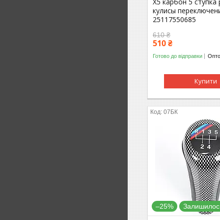
X5 карбон 5 ступка
кулисы переключен
25117550685
610 ₴
510 ₴
Готово до відправки
Опто
Купити
07БК
–25%
Залишилось