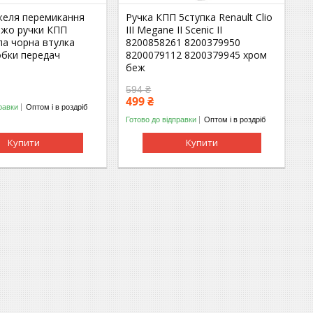
желя перемикання
Ручка КПП 5ступка Renault Clio
ежо ручки КПП
III Megane II Scenic II
ла чорна втулка
8200858261 8200379950
обки передач
8200079112 8200379945 хром
беж
594 ₴
499 ₴
равки
Оптом і в роздріб
Готово до відправки
Оптом і в роздріб
Купити
Купити