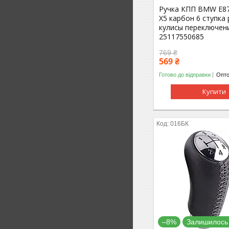
Ручка КПП BMW E87
X5 карбон 6 ступка
кулисы переключен
25117550685
769 ₴
569 ₴
Готово до відправки
Опто
Купити
016БК
–8%
Залишилось 