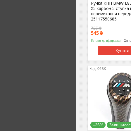
Ручка КПП BMW E87
X5 карбон 5 ступка 
перемикання перед
25117550685
725 ₴
545 ₴
Готово до відправки
Опто
Купити
06БК
–26%
Залишилось