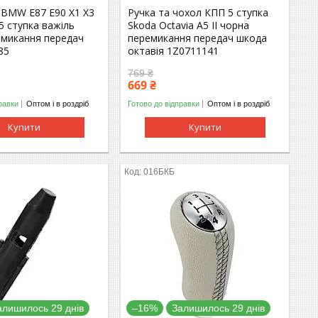
 BMW E87 E90 X1 X3
Ручка та чохол КПП 5 ступка
5 ступка важіль
Skoda Octavia А5 II чорна
емикання передач
перемикання передач шкода
85
октавія 1Z0711141
769 ₴
669 ₴
равки
Оптом і в роздріб
Готово до відправки
Оптом і в роздріб
Купити
Купити
016БКБ
алишилось 29 днів
–16%
Залишилось 29 днів