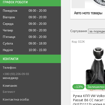
ГРАФІК РОБОТИ
Понеділок
09:00
20:00
Авто мото товары
Вівторок
09:00
20:00
Середа
09:00
20:00
Четвер
09:00
20:00
Пʼятниця
09:00
20:00
022K
Субота
09:00
18:00
Неділя
10:00
15:00
КОНТАКТИ
+380 (93) 206-09-93
менеджер
–13%
Залишилось
Бегемот
Ручка КПП VW Volk
Passat B6 CC пасат 
(3c0711113) чорна 