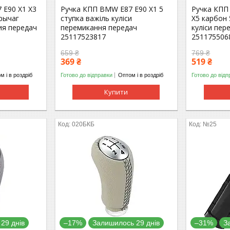
 E90 X1 X3
Ручка КПП BMW E87 E90 X1 5
Ручка КПП
 рычаг
ступка важіль куліси
X5 карбон 
ия передач
перемикання передач
куліси пер
25117523817
251175506
659 ₴
769 ₴
369 ₴
519 ₴
м і в роздріб
Готово до відправки
Оптом і в роздріб
Готово до відп
Купити
020БКБ
№25
29 днів
–17%
Залишилось 29 днів
–31%
З