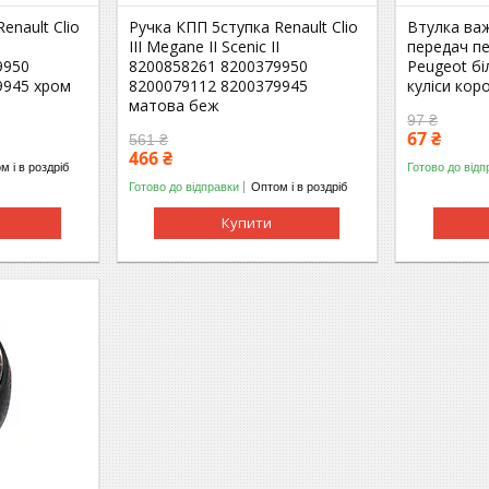
enault Clio
Ручка КПП 5ступка Renault Clio
Втулка ва
I
III Megane II Scenic II
передач п
9950
8200858261 8200379950
Peugeot бі
9945 хром
8200079112 8200379945
куліси кор
матова беж
97 ₴
67 ₴
561 ₴
466 ₴
м і в роздріб
Готово до відп
Готово до відправки
Оптом і в роздріб
Купити