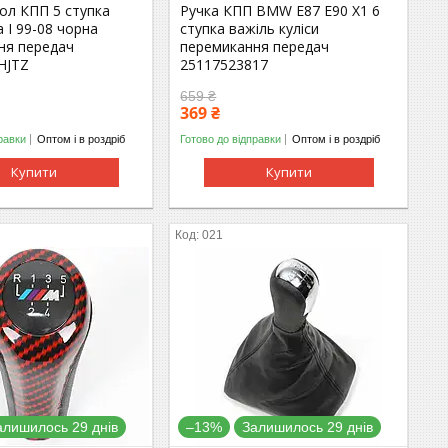
хол КПП 5 ступка
Ручка КПП BMW E87 E90 X1 6
a I 99-08 чорна
ступка важіль куліси
ня передач
перемикання передач
HJTZ
25117523817
659 ₴
369 ₴
равки
Оптом і в роздріб
Готово до відправки
Оптом і в роздріб
Купити
Купити
021
алишилось 29 днів
–13%
Залишилось 29 днів