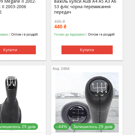
09 Megane II 2002-
важіль куліси Audi A4 A5 А3 А6
 II 2003-2006
S3 фліс чорна перемикання
2
передач
495 ₴
440 ₴
равки
Оптом і в роздріб
Готово до відправки
Оптом і в роздріб
Купити
Купити
24БК
алишилось 29 днів
–44%
Залишилось 29 днів