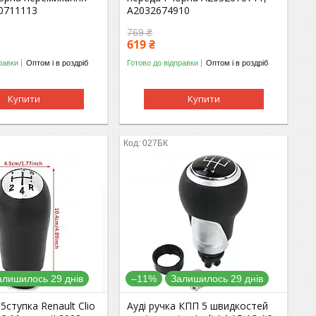
J0711113
A2032674910
769 ₴
619 ₴
равки
Оптом і в роздріб
Готово до відправки
Оптом і в роздріб
Купити
Купити
027БК
алишилось 29 днів
–11%
Залишилось 29 днів
5ступка Renault Clio
Ауді ручка КПП 5 швидкостей