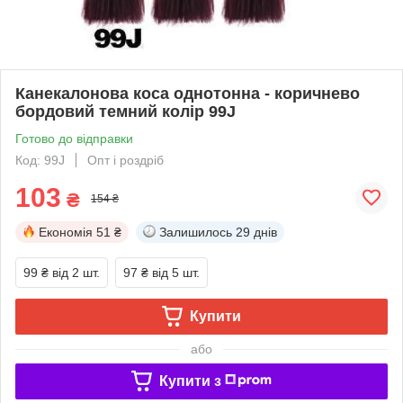
Канекалонова коса однотонна - коричнево
бордовий темний колір 99J
Готово до відправки
Код: 99J
Опт і роздріб
103
₴
154 ₴
Економія
51 ₴
Залишилось
29 днів
99 ₴
від 2 шт.
97 ₴
від 5 шт.
Купити
або
Купити з