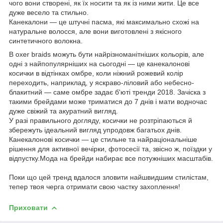
чого вони створені, як їх носити та як із ними жити. Це все
дуже весело та стильно.
Канекалони — це штучні пасма, які максимально схожі на
натуральне волосся, але вони виготовлені з якісного
синтетичного волокна.
B oxer braids можуть бути найрізноманітніших кольорів, але
одні з найпопулярніших на сьогодні — це канекалонові
косички в відтінках омбре, коли ніжний рожевий колір
переходить, наприклад, у яскраво-ліловий або небесно-
блакитний — саме омбре задає б'юті тренди 2018. Зачіска з
такими брейдами може триматися до 7 днів і мати водночас
дуже свіжий та акуратний вигляд.
У разі правильного догляду, косички не розтріпаються й
збережуть ідеальний вигляд упродовж багатьох днів.
Канекалонові косички — це стильне та найраціональніше
рішення для активної вечірки, фотосесії та, звісно ж, поїздки у
відпустку.Мода на брейди набирає все потужніших масштабів.
Поки що цей тренд вдалося зловити найшвидшим стилістам,
тепер твоя черга отримати свою частку захоплення!
Приховати