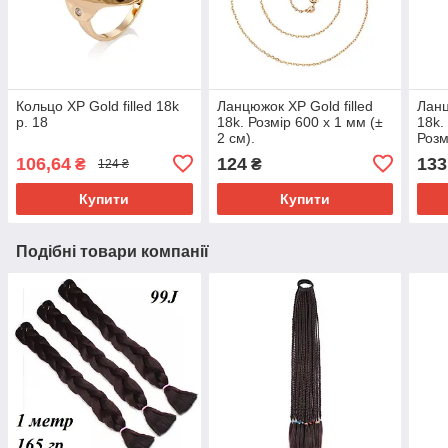
Кольцо ХР Gold filled 18k
Ланцюжок ХР Gold filled
Ланц
р. 18
18k. Розмір 600 х 1 мм (±
18k.
2 см).
Розм
см).
106,64
124
133
₴
₴
124 ₴
Купити
Купити
Подібні товари компанії