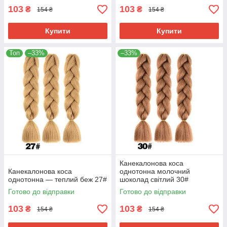
103
103
₴
₴
154 ₴
154 ₴
Купити
Купити
Топ
–33%
–33%
Канекалонова коса
Канекалонова коса
однотонна молочний
однотонна — теплий беж 27#
шоколад світлий 30#
Готово до відправки
Готово до відправки
103
103
₴
₴
154 ₴
154 ₴