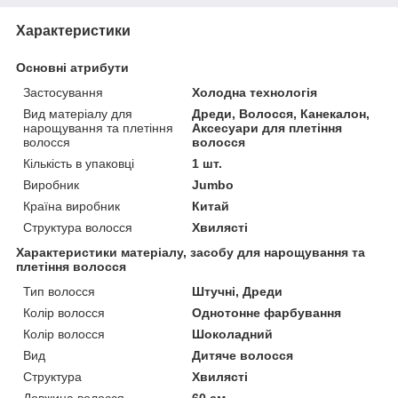
Характеристики
Основні атрибути
Застосування
Холодна технологія
Вид матеріалу для
Дреди, Волосся, Канекалон,
нарощування та плетіння
Аксесуари для плетіння
волосся
волосся
Кількість в упаковці
1 шт.
Виробник
Jumbo
Країна виробник
Китай
Структура волосся
Хвилясті
Характеристики матеріалу, засобу для нарощування та
плетіння волосся
Тип волосся
Штучні, Дреди
Колір волосся
Однотонне фарбування
Колір волосся
Шоколадний
Вид
Дитяче волосся
Структура
Хвилясті
Довжина волосся
60 см