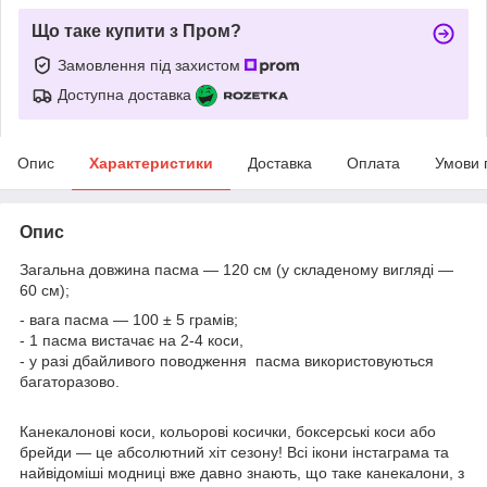
Що таке купити з Пром?
Замовлення під захистом
Доступна доставка
Опис
Характеристики
Доставка
Оплата
Умови 
Опис
Загальна довжина пасма — 120 см (у складеному вигляді —
60 см);
- вага пасма — 100 ± 5 грамів;
- 1 пасма вистачає на 2-4 коси,
- у разі дбайливого поводження пасма використовуються
багаторазово.
Канекалонові коси, кольорові косички, боксерські коси або
брейди — це абсолютний хіт сезону! Всі ікони інстаграма та
найвідоміші модниці вже давно знають, що таке канекалони, з