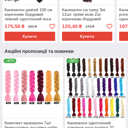
Канекалон довгий 100 см
Канекалон на гумці Зізі
Кане
коричнево бордовий
12шт. прямі кіски Zizi
pres
темний однотонний коса
коричнево-бордовий
одно
100 см Вага 165 ± 5 г
темний 99J афрокосички
борд
175,56
120,40
197
₴
₴
231 ₴
172 ₴
Термостійкий 99J100
60см 50грам вплетення в
терм
зачіску
100с
Купити
Купити
Акційні пропозиції та новинки
–40%
–36%
Комплект канекалон 7шт
Канекалон однотонний
безкоштовна доставка набір
плетіння коси палітра 32