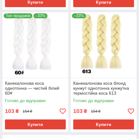
Купити
Купити
Топ продажів
–33%
–33%
Канекалонова коса
Канекалонова коса блонд
однотонна — чистий білий
кунжут однотонна кунжутна
60#
термостійка коса 613
Готово до відправки
Готово до відправки
103
103
₴
₴
154 ₴
154 ₴
Купити
Купити