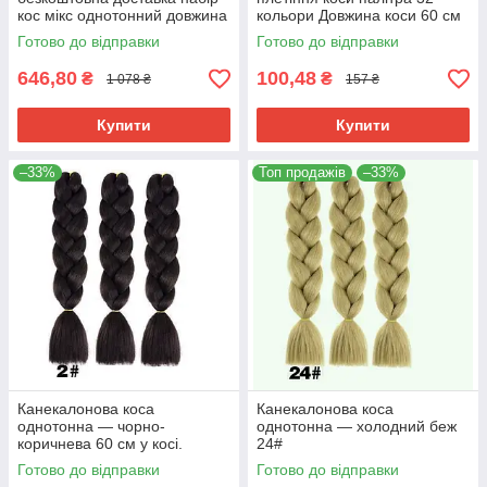
кос мікс однотонний довжина
кольори Довжина коси 60 см
кісок 60см термостійкий
Термостійкий.
Готово до відправки
Готово до відправки
646,80
100,48
₴
₴
1 078 ₴
157 ₴
Купити
Купити
–33%
Топ продажів
–33%
Канекалонова коса
Канекалонова коса
однотонна — чорно-
однотонна — холодний беж
коричнева 60 см у косі.
24#
Термостійкий. 2#
Готово до відправки
Готово до відправки