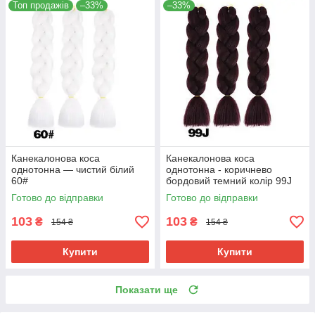
Топ продажів
–33%
–33%
Канекалонова коса
Канекалонова коса
однотонна — чистий білий
однотонна - коричнево
60#
бордовий темний колір 99J
Готово до відправки
Готово до відправки
103
103
₴
₴
154 ₴
154 ₴
Купити
Купити
Показати ще