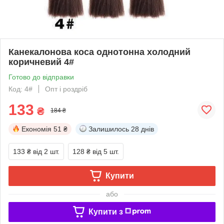
Канекалонова коса однотонна холодний
коричневий 4#
Готово до відправки
Код: 4#
Опт і роздріб
133
₴
184 ₴
Економія
51 ₴
Залишилось
28 днів
133 ₴
від 2 шт.
128 ₴
від 5 шт.
Купити
або
Купити з