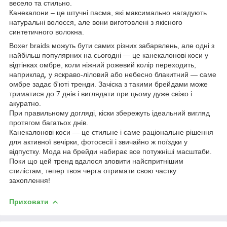
весело та стильно.
Канекалони – це штучні пасма, які максимально нагадують
натуральні волосся, але вони виготовлені з якісного
синтетичного волокна.
Boxer braids можуть бути самих різних забарвлень, але одні з
найбільш популярних на сьогодні — це канекалонові коси у
відтінках омбре, коли ніжний рожевий колір переходить,
наприклад, у яскраво-ліловий або небесно блакитний — саме
омбре задає б'юті тренди. Зачіска з такими брейдами може
триматися до 7 днів і виглядати при цьому дуже свіжо і
акуратно.
При правильному догляді, кіски збережуть ідеальний вигляд
протягом багатьох днів.
Канекалонові коси — це стильне і саме раціональне рішення
для активної вечірки, фотосесії і звичайно ж поїздки у
відпустку. Мода на брейди набирає все потужніші масштаби.
Поки що цей тренд вдалося зловити найспритнішим
стилістам, тепер твоя черга отримати свою частку
захоплення!
Приховати