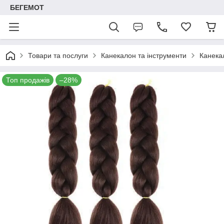
БЕГЕМОТ
Товари та послуги
Канекалон та інструменти
Канека
Топ продажів
–28%