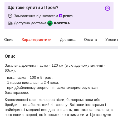
Що таке купити з Пром?
Замовлення під захистом
Доступна доставка
Опис
Характеристики
Доставка
Оплата
Умови 
Опис
Загальна довжина пасма - 120 см (в складеному вигляді -
60см);
- вага пасма - 100 ± 5 грам;
- 1 пасма вистачає на 2-4 коси,
- при дбайливому зверненні пасма використовуються
багаторазово.
Канекалонові коси, кольорові кіски, боксерські коси або
брейди — це абсолютний хіт сезону! Всі ікони інстаграма і
найвідоміші модниці вже давно знають, що таке канекалони, з
чого вони створені, як їх носити і як з ними жити. Це все дуже