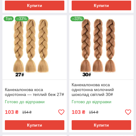
Купити
Купити
Топ
–33%
–33%
Канекалонова коса
Канекалонова коса
однотонна молочний
однотонна — теплий беж 27#
шоколад світлий 30#
Готово до відправки
Готово до відправки
103
103
₴
₴
154 ₴
154 ₴
Купити
Купити