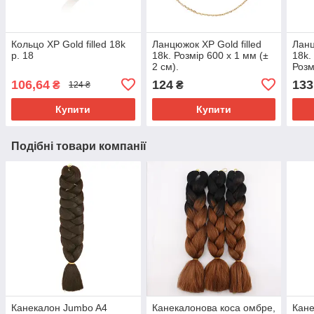
Кольцо ХР Gold filled 18k
Ланцюжок ХР Gold filled
Ланц
р. 18
18k. Розмір 600 х 1 мм (±
18k.
2 см).
Розм
см).
106,64
124
133
₴
₴
124 ₴
Купити
Купити
Подібні товари компанії
Канекалон Jumbo A4
Канекалонова коса омбре,
Кане