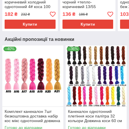
коричневий холодний
чорний +тепло-
одн
однотонний 4# коса 100
коричневий 13/55
беж 
см Вага 165 грам
182
136
103
₴
₴
232 ₴
186 ₴
Термостійкий
Купити
Купити
Акційні пропозиції та новинки
–40%
–36%
Комплект канекалон 7шт
Канекалон однотонний
безкоштовна доставка набір
плетіння коси палітра 32
кос мікс однотонний довжина
кольори Довжина коси 60 см
кісок 60см термостійкий
Термостійкий.
Готово до відправки
Готово до відправки