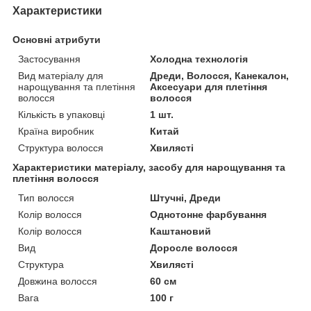
Характеристики
Основні атрибути
Застосування
Холодна технологія
Вид матеріалу для
Дреди, Волосся, Канекалон,
нарощування та плетіння
Аксесуари для плетіння
волосся
волосся
Кількість в упаковці
1 шт.
Країна виробник
Китай
Структура волосся
Хвилясті
Характеристики матеріалу, засобу для нарощування та
плетіння волосся
Тип волосся
Штучні, Дреди
Колір волосся
Однотонне фарбування
Колір волосся
Каштановий
Вид
Доросле волосся
Структура
Хвилясті
Довжина волосся
60 см
Вага
100 г