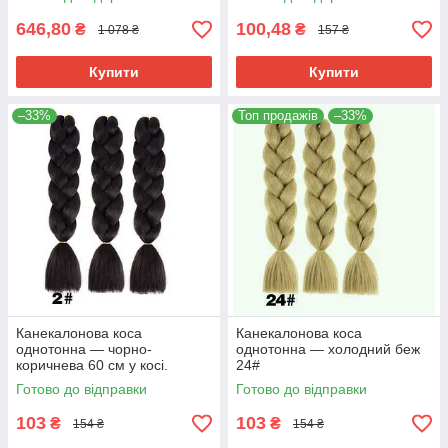
646,80
100,48
₴
₴
1 078 ₴
157 ₴
Купити
Купити
–33%
Топ продажів
–33%
Канекалонова коса
Канекалонова коса
однотонна — чорно-
однотонна — холодний беж
коричнева 60 см у косі.
24#
Термостійкий. 2#
Готово до відправки
Готово до відправки
103
103
₴
₴
154 ₴
154 ₴