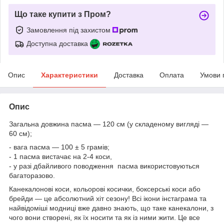
Що таке купити з Пром?
Замовлення під захистом
Доступна доставка
Опис
Характеристики
Доставка
Оплата
Умови 
Опис
Загальна довжина пасма — 120 см (у складеному вигляді —
60 см);
- вага пасма — 100 ± 5 грамів;
- 1 пасма вистачає на 2-4 коси,
- у разі дбайливого поводження пасма використовуються
багаторазово.
Канекалонові коси, кольорові косички, боксерські коси або
брейди — це абсолютний хіт сезону! Всі ікони інстаграма та
найвідоміші модниці вже давно знають, що таке канекалони, з
чого вони створені, як їх носити та як із ними жити. Це все