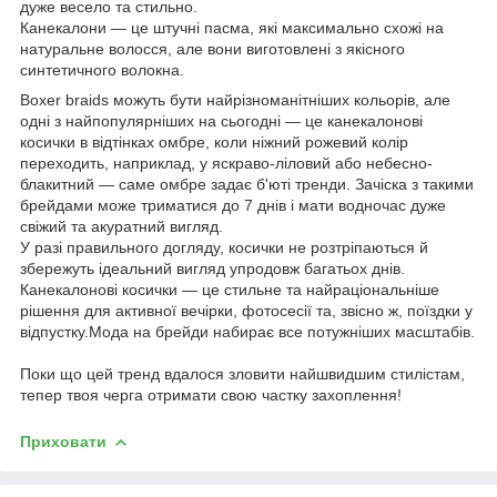
дуже весело та стильно.
Канекалони — це штучні пасма, які максимально схожі на
натуральне волосся, але вони виготовлені з якісного
синтетичного волокна.
Boxer braids можуть бути найрізноманітніших кольорів, але
одні з найпопулярніших на сьогодні — це канекалонові
косички в відтінках омбре, коли ніжний рожевий колір
переходить, наприклад, у яскраво-ліловий або небесно-
блакитний — саме омбре задає б'юті тренди. Зачіска з такими
брейдами може триматися до 7 днів і мати водночас дуже
свіжий та акуратний вигляд.
У разі правильного догляду, косички не розтріпаються й
збережуть ідеальний вигляд упродовж багатьох днів.
Канекалонові косички — це стильне та найраціональніше
рішення для активної вечірки, фотосесії та, звісно ж, поїздки у
відпустку.Мода на брейди набирає все потужніших масштабів.
Поки що цей тренд вдалося зловити найшвидшим стилістам,
тепер твоя черга отримати свою частку захоплення!
Приховати