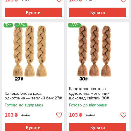
Купити
Купити
Топ
–33%
–33%
Канекалонова коса
Канекалонова коса
однотонна молочний
однотонна — теплий беж 27#
шоколад світлий 30#
Готово до відправки
Готово до відправки
103
103
₴
₴
154 ₴
154 ₴
Купити
Купити