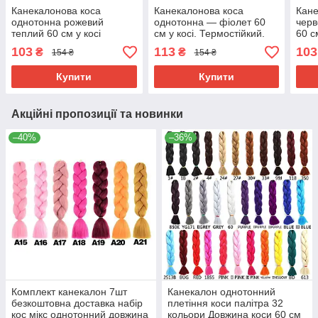
Канекалонова коса
Канекалонова коса
Кане
однотонна рожевий
однотонна — фіолет 60
черв
теплий 60 см у косі
см у косі. Термостійкий.
60 с
Термостійкий А14
А34
А12
103
113
103
₴
₴
154 ₴
154 ₴
Купити
Купити
Акційні пропозиції та новинки
–40%
–36%
Комплект канекалон 7шт
Канекалон однотонний
безкоштовна доставка набір
плетіння коси палітра 32
кос мікс однотонний довжина
кольори Довжина коси 60 см