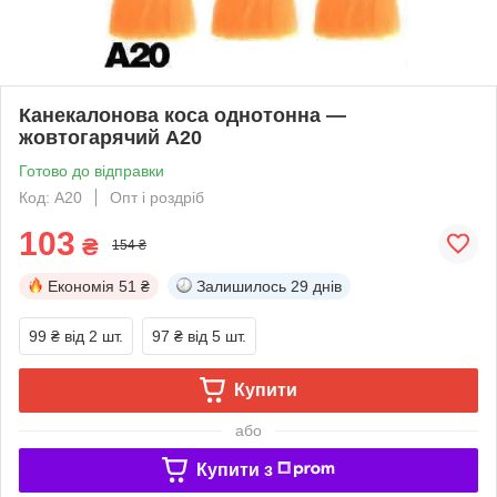
Канекалонова коса однотонна —
жовтогарячий А20
Готово до відправки
Код: А20
Опт і роздріб
103
₴
154 ₴
Економія
51 ₴
Залишилось
29 днів
99 ₴
від 2 шт.
97 ₴
від 5 шт.
Купити
або
Купити з