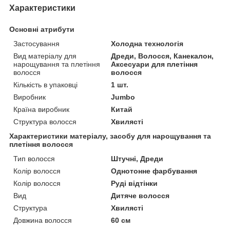
Характеристики
Основні атрибути
Застосування
Холодна технологія
Вид матеріалу для
Дреди, Волосся, Канекалон,
нарощування та плетіння
Аксесуари для плетіння
волосся
волосся
Кількість в упаковці
1 шт.
Виробник
Jumbo
Країна виробник
Китай
Структура волосся
Хвилясті
Характеристики матеріалу, засобу для нарощування та
плетіння волосся
Тип волосся
Штучні, Дреди
Колір волосся
Однотонне фарбування
Колір волосся
Руді відтінки
Вид
Дитяче волосся
Структура
Хвилясті
Довжина волосся
60 см