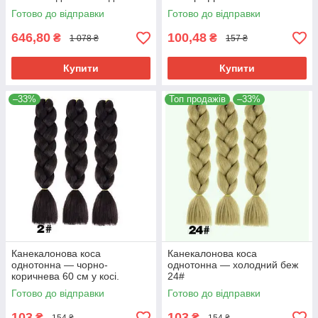
кісок 60см термостійкий
Термостійкий.
Готово до відправки
Готово до відправки
646,80
100,48
₴
₴
1 078 ₴
157 ₴
Купити
Купити
–33%
Топ продажів
–33%
Канекалонова коса
Канекалонова коса
однотонна — чорно-
однотонна — холодний беж
коричнева 60 см у косі.
24#
Термостійкий. 2#
Готово до відправки
Готово до відправки
103
103
₴
₴
154 ₴
154 ₴