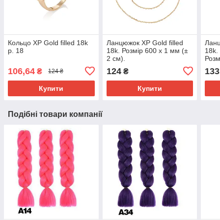
Кольцо ХР Gold filled 18k
Ланцюжок ХР Gold filled
Ланц
р. 18
18k. Розмір 600 х 1 мм (±
18k.
2 см).
Розм
см).
106,64
124
133
₴
₴
124 ₴
Купити
Купити
Подібні товари компанії