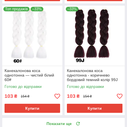
Топ продажів
–33%
–33%
Канекалонова коса
Канекалонова коса
однотонна — чистий білий
однотонна - коричнево
60#
бордовий темний колір 99J
Готово до відправки
Готово до відправки
103
103
₴
₴
154 ₴
154 ₴
Купити
Купити
Показати ще