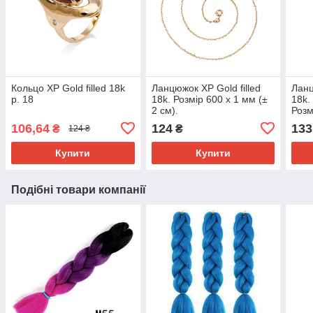
Кольцо ХР Gold filled 18k
Ланцюжок ХР Gold filled
Ланц
р. 18
18k. Розмір 600 х 1 мм (±
18k.
2 см).
Розм
см).
106,64
124
133
₴
₴
124 ₴
Купити
Купити
Подібні товари компанії