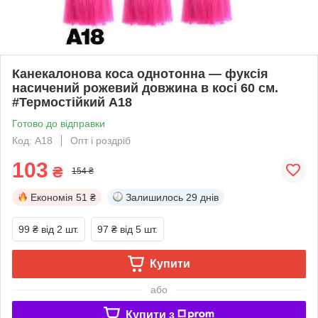
Канекалонова коса однотонна — фуксія
насичений рожевий довжина в косі 60 см.
#Термостійкий А18
Готово до відправки
Код: А18
Опт і роздріб
103
₴
154 ₴
Економія
51 ₴
Залишилось
29 днів
99 ₴
від 2 шт.
97 ₴
від 5 шт.
Купити
або
Купити з