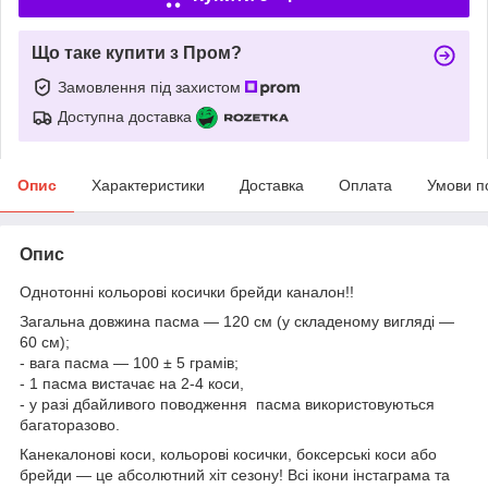
Що таке купити з Пром?
Замовлення під захистом
Доступна доставка
Опис
Характеристики
Доставка
Оплата
Умови п
Опис
Однотонні кольорові косички брейди каналон!!
Загальна довжина пасма — 120 см (у складеному вигляді —
60 см);
- вага пасма — 100 ± 5 грамів;
- 1 пасма вистачає на 2-4 коси,
- у разі дбайливого поводження пасма використовуються
багаторазово.
Канекалонові коси, кольорові косички, боксерські коси або
брейди — це абсолютний хіт сезону! Всі ікони інстаграма та