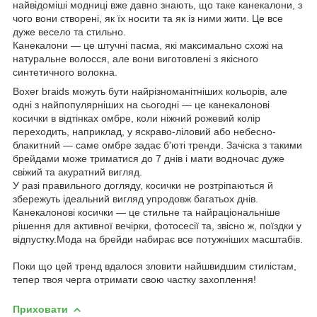
найвідоміші модниці вже давно знають, що таке канекалони, з
чого вони створені, як їх носити та як із ними жити. Це все
дуже весело та стильно.
Канекалони — це штучні пасма, які максимально схожі на
натуральне волосся, але вони виготовлені з якісного
синтетичного волокна.
Boxer braids можуть бути найрізноманітніших кольорів, але
одні з найпопулярніших на сьогодні — це канекалонові
косички в відтінках омбре, коли ніжний рожевий колір
переходить, наприклад, у яскраво-ліловий або небесно-
блакитний — саме омбре задає б'юті тренди. Зачіска з такими
брейдами може триматися до 7 днів і мати водночас дуже
свіжий та акуратний вигляд.
У разі правильного догляду, косички не розтріпаються й
збережуть ідеальний вигляд упродовж багатьох днів.
Канекалонові косички — це стильне та найраціональніше
рішення для активної вечірки, фотосесії та, звісно ж, поїздки у
відпустку.Мода на брейди набирає все потужніших масштабів.
Поки що цей тренд вдалося зловити найшвидшим стилістам,
тепер твоя черга отримати свою частку захоплення!
Приховати