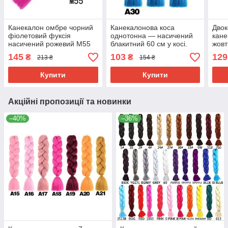
Канекалон омбре чорний
Канекалонова коса
Двок
фіолетовий фуксія
однотонна — насичений
кане
насичений рожевий М55
блакитний 60 см у косі.
жовт
термостійкий
Термостійкий. А30
Довж
145
103
129
₴
₴
213 ₴
154 ₴
різнокольорова коса
#Тер
Jumbo довжина 60см вага
Купити
Купити
100гр
Акційні пропозиції та новинки
–40%
–36%