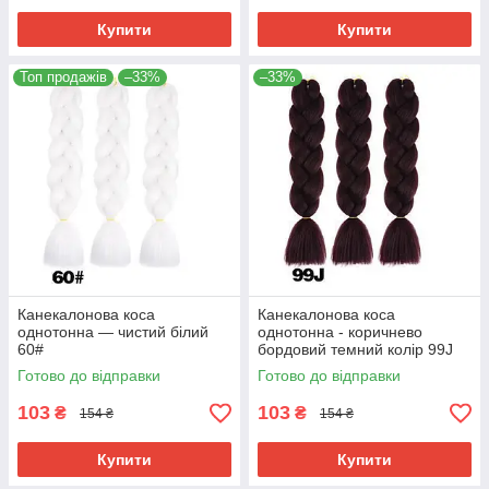
Купити
Купити
Топ продажів
–33%
–33%
Канекалонова коса
Канекалонова коса
однотонна — чистий білий
однотонна - коричнево
60#
бордовий темний колір 99J
Готово до відправки
Готово до відправки
103
103
₴
₴
154 ₴
154 ₴
Купити
Купити