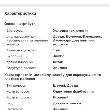
Характеристики
Основні атрибути
Застосування
Холодна технологія
Вид матеріалу для
Дреди, Волосся, Канекалон,
нарощування та плетіння
Аксесуари для плетіння
волосся
волосся
Кількість в упаковці
1 шт.
Виробник
Jumbo
Країна виробник
Китай
Структура волосся
Хвилясті
Характеристики матеріалу, засобу для нарощування та
плетіння волосся
Тип волосся
Штучні, Дреди
Колір волосся
Однотонне фарбування
Колір волосся
Рожевий
Вид
Дитяче волосся
Структура
Хвилясті