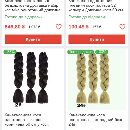
Комплект канекалон 7шт
Канекалон однотонний
безкоштовна доставка набір
плетіння коси палітра 32
кос мікс однотонний довжина
кольори Довжина коси 60 см
кісок 60см термостійкий
Термостійкий.
Готово до відправки
Готово до відправки
646,80
100,48
₴
₴
1 078 ₴
157 ₴
Купити
Купити
–33%
Топ продажів
–33%
Канекалонова коса
Канекалонова коса
однотонна — чорно-
однотонна — холодний беж
коричнева 60 см у косі.
24#
Термостійкий. 2#