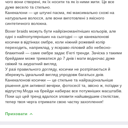
чого вони створені, як їх носити та як із ними жити. Це все
дуже весело та стильно.
Канекалони — це штучні пасма, які максимально схожі на
натуральне волосся, але вони виготовлені з якісного
синтетичного волокна.
Boxer braids можуть бути найрізноманітніших кольорів, але
одні з найпопулярніших на сьогодні — це канекалонові
косички в відтінках омбре, коли ніжний рожевий колір
переходить, наприклад, у яскраво-ліловий або небесно-
блакитний — саме омбре задає б'юті тренди. Зачіска з такими
брейдами може триматися до 7 днів і мати водночас дуже
свіжий та акуратний вигляд.
У разі правильного догляду, косички не розтріпаються й
збережуть ідеальний вигляд упродовж багатьох днів.
Канекалонові косички — це стильне та найраціональніше
рішення для активної вечірки, фотосесії та, звісно ж, поїздки у
відпустку.Мода на брейди набирає все потужніших масштабів.
Поки що цей тренд вдалося зловити найшвидшим стилістам,
тепер твоя черга отримати свою частку захоплення!
Приховати