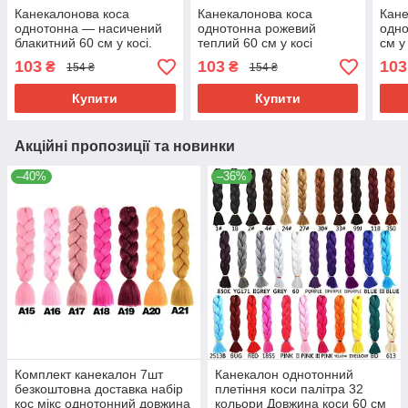
Канекалонова коса
Канекалонова коса
Кане
однотонна — насичений
однотонна рожевий
одно
блакитний 60 см у косі.
теплий 60 см у косі
см у
Термостійкий. А30
Термостійкий А14
А29
103
103
103
₴
₴
154 ₴
154 ₴
Купити
Купити
Акційні пропозиції та новинки
–40%
–36%
Комплект канекалон 7шт
Канекалон однотонний
безкоштовна доставка набір
плетіння коси палітра 32
кос мікс однотонний довжина
кольори Довжина коси 60 см