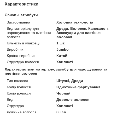
Характеристики
Основні атрибути
Застосування
Холодна технологія
Вид матеріалу для
Дреди, Волосся, Канекалон,
нарощування та плетіння
Аксесуари для плетіння
волосся
волосся
Кількість в упаковці
1 шт.
Виробник
Jumbo
Країна виробник
Китай
Структура волосся
Хвилясті
Характеристики матеріалу, засобу для нарощування та
плетіння волосся
Тип волосся
Штучні, Дреди
Колір волосся
Однотонне фарбування
Колір волосся
Чорний
Вид
Доросле волосся
Структура
Хвилясті
Довжина волосся
60 см