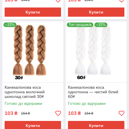
Купити
Купити
–33%
Топ продажів
–33%
Канекалонова коса
Канекалонова коса
однотонна молочний
однотонна — чистий білий
шоколад світлий 30#
60#
Готово до відправки
Готово до відправки
103
103
₴
₴
154 ₴
154 ₴
Купити
Купити