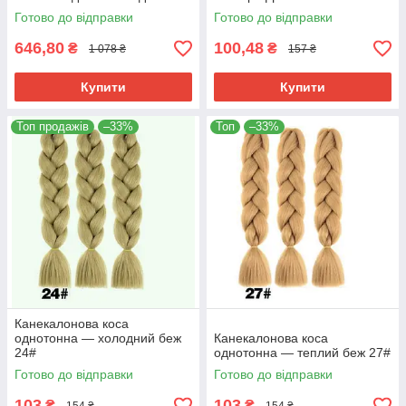
кісок 60см термостійкий
Термостійкий.
Готово до відправки
Готово до відправки
646,80
100,48
₴
₴
1 078 ₴
157 ₴
Купити
Купити
Топ продажів
–33%
Топ
–33%
Канекалонова коса
однотонна — холодний беж
Канекалонова коса
24#
однотонна — теплий беж 27#
Готово до відправки
Готово до відправки
103
103
₴
₴
154 ₴
154 ₴