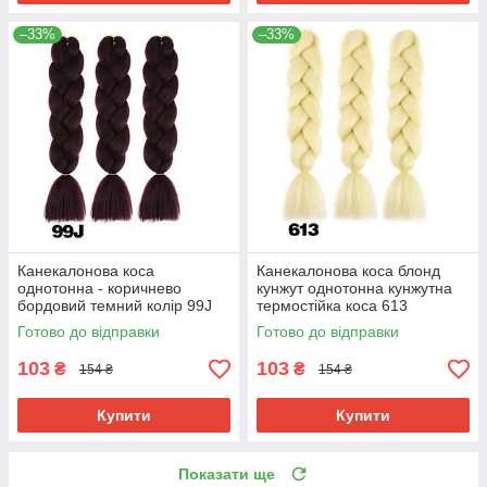
–33%
–33%
Канекалонова коса
Канекалонова коса блонд
однотонна - коричнево
кунжут однотонна кунжутна
бордовий темний колір 99J
термостійка коса 613
Готово до відправки
Готово до відправки
103
103
₴
₴
154 ₴
154 ₴
Купити
Купити
Показати ще