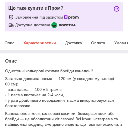
Що таке купити з Пром?
Замовлення під захистом
Доступна доставка
Опис
Характеристики
Доставка
Оплата
Умови 
Опис
Однотонні кольорові косички брейди каналон!!
Загальна довжина пасма — 120 см (у складеному вигляді —
60 см);
- вага пасма — 100 ± 5 грамів;
- 1 пасма вистачає на 2-4 коси,
- у разі дбайливого поводження пасма використовуються
багаторазово.
Канекалонові коси, кольорові косички, боксерські коси або
брейди — це абсолютний хіт сезону! Всі ікони інстаграма та
найвідоміші модниці вже давно знають, що таке канекалони, з