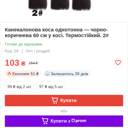
Канекалонова коса однотонна — чорно-
коричнева 60 см у косі. Термостійкий. 2#
Готово до відправки
Код: 2#
Опт і роздріб
103
₴
154 ₴
Економія
51 ₴
Залишилось
28 днів
99 ₴
від 2 шт.
97 ₴
від 5 шт.
Купити
або
Купити з