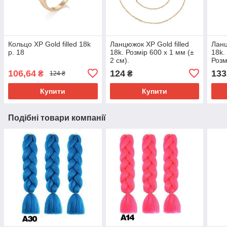
Кольцо ХР Gold filled 18k
Ланцюжок ХР Gold filled
Ланц
р. 18
18k. Розмір 600 х 1 мм (±
18k.
2 см).
Розм
см).
106,64
124
133
₴
₴
124 ₴
Купити
Купити
Подібні товари компанії