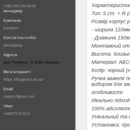
Характеристи
+380 (93) 206-09-93
менеджер
Тип: 5 ст. + R 
Розмір корпус 
Бегемот
- ширина 110м
- Довжина 150м
менеджер
Монтажний отві
Висота: близьк
Матеріал: АБС-
вул. Полярна, 12, Київ, Україна
Колір: чорний (
Ручка важеля п
https://begemot.ck.ua/
вибором для за
особливості:
vlaleks9@ukr.net
Ідеально підхо
100% абсолютно
+380975753523
Унікальний та 
Установка: про