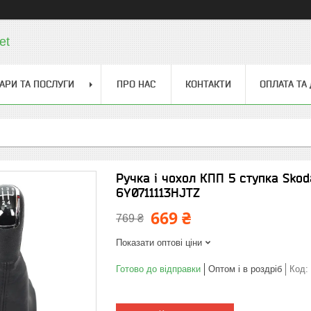
et
АРИ ТА ПОСЛУГИ
ПРО НАС
КОНТАКТИ
ОПЛАТА ТА
Ручка і чохол КПП 5 ступка Sko
6Y0711113HJTZ
669 ₴
769 ₴
Показати оптові ціни
Готово до відправки
Оптом і в роздріб
Код: