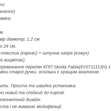
ки:
(аналог)
рамка:
м
м.
р діаметр: 1,2 см
о 24 см.
пластик (каркас) + штучна шкіра (кожух)
не вицвітає).
еремикання передач КПП Skoda Fabia(6Y0711113H) з
міни старої ручки, оскільки є кращим аналогом.
дить. Проста та швидка установка.
 новий та стійкий до корозії.
елегантний дизайн.
ста і не вимагає модифікації.