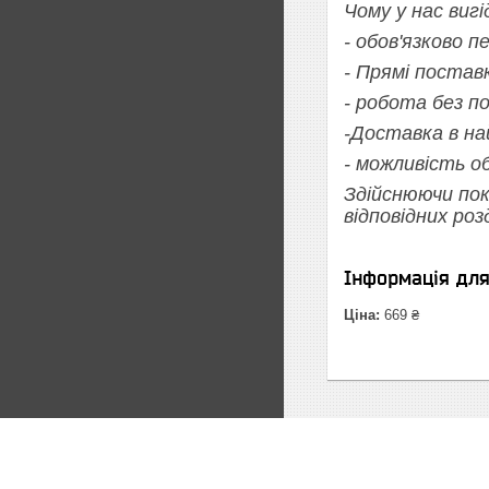
Чому у нас вигі
- обов'язково 
- Прямі постав
- робота без п
-Доставка в на
- можливість о
Здійснюючи пок
відповідних роз
Інформація дл
Ціна:
669 ₴