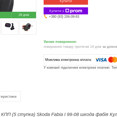
Купити
Купити з
28 днів
+380 (93) 206-09-93
повернення товару протягом 14 днів
за домо
У компанії підключені електронні платежі. Те
теристики
 КПП (5 ступка) Skoda Fabia I 99-08 шкода фабія К