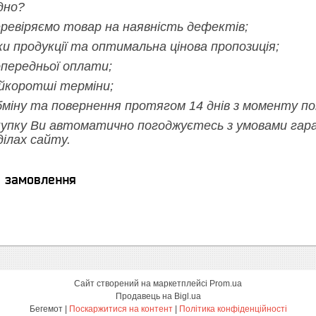
дно?
перевіряємо товар на наявність дефектів;
ки продукції та оптимальна цінова пропозиція;
опередньої оплати;
йкоротші терміни;
бміну та повернення протягом 14 днів з моменту по
упку Ви автоматично погоджуєтесь з умовами гара
ділах сайту.
я замовлення
Сайт створений на маркетплейсі
Prom.ua
Продавець на Bigl.ua
Бегемот |
Поскаржитися на контент
|
Політика конфіденційності