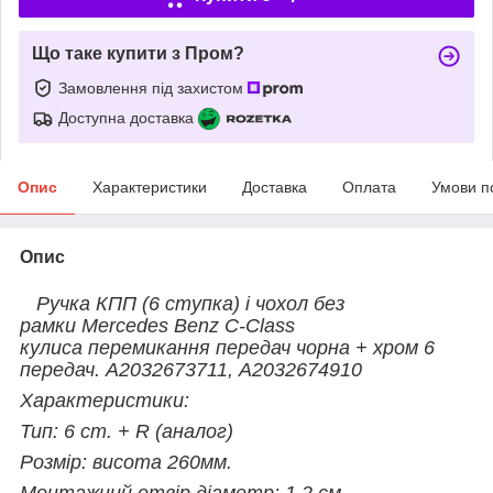
Що таке купити з Пром?
Замовлення під захистом
Доступна доставка
Опис
Характеристики
Доставка
Оплата
Умови п
Опис
Ручка КПП (6 ступка) і чохол без
рамки Mercedes Benz C-Class
кулиса перемикання передач чорна + хром 6
передач. A2032673711, A2032674910
Характеристики:
Тип: 6 ст. + R (аналог)
Розмір: висота 260мм.
Монтажний отвір діаметр: 1,2 см