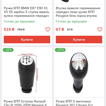
Ручка КПП BMW E87 E90 X1
Втулка важеля перемикання
X3 X5 карбон 5 ступка важіль
передач пежо ручки КПП
куліси перемикання передач
Peugeot біла чорна втулка
25117550685
куліси коробки передач
Готово до відправки
Готово до відправки
519
67
₴
₴
769 ₴
97 ₴
Купити
Купити
–31%
–27%
Ручка КПП 5ступка Renault
Ручка КПП 5 маточина
Clio III 2005-2009 Megane II
Peugeot 307 Citroen 5ст.