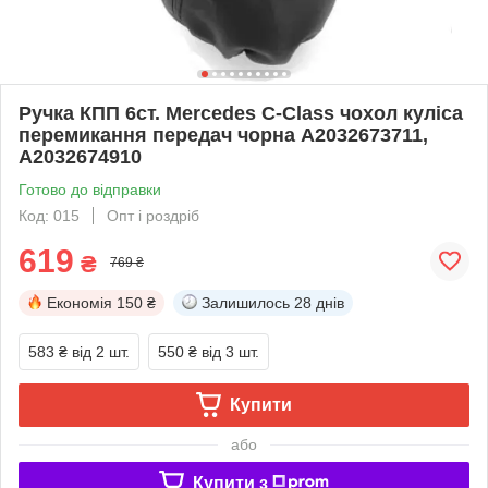
Ручка КПП 6ст. Mercedes C-Class чохол куліса
перемикання передач чорна A2032673711,
A2032674910
Готово до відправки
Код: 015
Опт і роздріб
619
₴
769 ₴
Економія
150 ₴
Залишилось
28 днів
583 ₴
від 2 шт.
550 ₴
від 3 шт.
Купити
або
Купити з