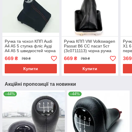
Ручка та чохол КПП Audi
Ручка КПП VW Volkswagen
Руч
A4 A5 5 ступка фліс Ауді
Passat B6 CC пасат 5ст
X1 6
A4 A5 5 швидкостей чорна
(3c0711113) чорна ручка
пер
перемикання передач
перемикання передач
251
669
669
369
₴
₴
769 ₴
769 ₴
4F0863278A
Купити
Купити
Акційні пропозиції та новинки
–44%
–44%