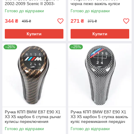
2002-2009 Scenic II 2003-
чорна пежо важіль куліси
2006 8200079112
перемикання передач
Готово до відправки
Готово до відправки
ситроен 5 швидкостей
344
271
₴
₴
495 ₴
371 ₴
Купити
Купити
–26%
–25%
Ручка КПП BMW E87 E90 X1
Ручка КПП BMW E87 E90 X1
X3 X5 карбон 6 ступка рычаг
X3 X5 карбон 5 ступка важіль
кулисы переключения
куліс перемикання передач
передач 25117550685
25117550685
Готово до відправки
Готово до відправки