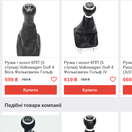
Ручка і чохол КПП (5
Ручка і чохол КПП (5
Ручк
ступка) Volkswagen Golf 4
ступка) Volkswagen Golf 4
Pass
Bora Фольксваген Гольф
Фольксваген Гольф IV
(3c0
IV Бора чорна
чорна перемикання
пер
599
619
669
₴
₴
769 ₴
769 ₴
перемикання передач
передач 1J0711113
1J0711113
Купити
Купити
Подібні товари компанії