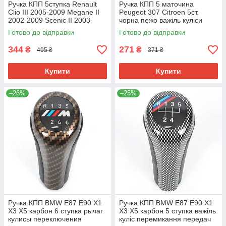
Ручка КПП 5ступка Renault
Ручка КПП 5 маточина
Clio III 2005-2009 Megane II
Peugeot 307 Citroen 5ст.
2002-2009 Scenic II 2003-
чорна пежо важіль куліси
2006 8200079112
перемикання передач
Готово до відправки
Готово до відправки
ситроен 5 швидкостей
344
271
₴
₴
495 ₴
371 ₴
Купити
Купити
–26%
–25%
Ручка КПП BMW E87 E90 X1
Ручка КПП BMW E87 E90 X1
X3 X5 карбон 6 ступка рычаг
X3 X5 карбон 5 ступка важіль
кулисы переключения
куліс перемикання передач