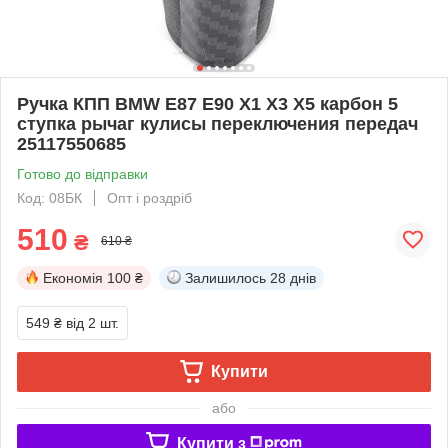
Ручка КПП BMW E87 E90 X1 X3 X5 карбон 5
ступка рычаг кулисы переключения передач
25117550685
Готово до відправки
Код: 08БК
Опт і роздріб
510
₴
610 ₴
Економія
100 ₴
Залишилось
28 днів
549 ₴
від 2 шт.
Купити
або
Купити з