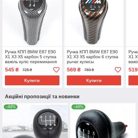
Ручка КПП BMW E87 E90
Ручка КПП BMW E87 E90
Руч
X1 X3 X5 карбон 5 ступка
X1 X3 X5 карбон 6 ступка
X1 X
важіль куліс перемикання
рычаг кулисы
важі
передач 25117550685
переключения передач
пер
545
569
519
₴
₴
725 ₴
769 ₴
25117550685
251
Купити
Купити
Акційні пропозиції та новинки
–44%
–44%