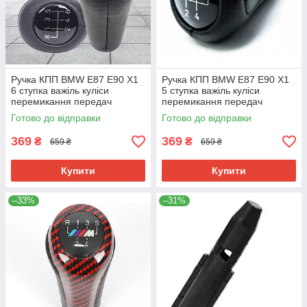
Ручка КПП BMW E87 E90 X1
Ручка КПП BMW E87 E90 X1
6 ступка важіль куліси
5 ступка важіль куліси
перемикання передач
перемикання передач
25117523817
25117523817
Готово до відправки
Готово до відправки
369
369
₴
₴
659 ₴
659 ₴
Купити
Купити
–33%
–31%