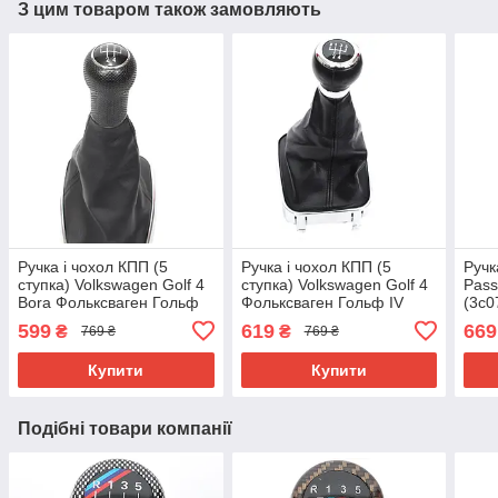
З цим товаром також замовляють
Ручка і чохол КПП (5
Ручка і чохол КПП (5
Ручк
ступка) Volkswagen Golf 4
ступка) Volkswagen Golf 4
Pass
Bora Фольксваген Гольф
Фольксваген Гольф IV
(3c0
IV Бора чорна
чорна перемикання
пер
599
619
669
₴
₴
769 ₴
769 ₴
перемикання передач
передач 1J0711113
1J0711113
Купити
Купити
Подібні товари компанії