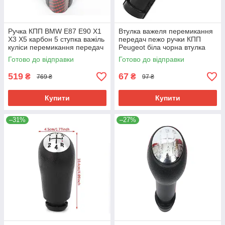
Ручка КПП BMW E87 E90 X1
Втулка важеля перемикання
X3 X5 карбон 5 ступка важіль
передач пежо ручки КПП
куліси перемикання передач
Peugeot біла чорна втулка
25117550685
куліси коробки передач
Готово до відправки
Готово до відправки
519
67
₴
₴
769 ₴
97 ₴
Купити
Купити
–31%
–27%