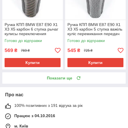
Ручка КПП BMW E87 E90 X1
Ручка КПП BMW E87 E90 X1
X3 X5 карбон 6 ступка рычаг
X3 X5 карбон 5 ступка важіль
кулисы переключения
куліс перемикання передач
передач 25117550685
25117550685
Готово до відправки
Готово до відправки
569
545
₴
₴
769 ₴
725 ₴
Купити
Купити
Показати ще
Про нас
100% позитивних з 191 відгука за рік
Працює з 04.10.2016
м. Київ