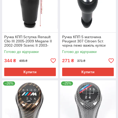
Ручка КПП 5ступка Renault
Ручка КПП 5 маточина
Clio III 2005-2009 Megane II
Peugeot 307 Citroen 5ст.
2002-2009 Scenic II 2003-
чорна пежо важіль куліси
2006 8200079112
перемикання передач
Готово до відправки
Готово до відправки
ситроен 5 швидкостей
344
271
₴
₴
495 ₴
371 ₴
Купити
Купити
–26%
–25%