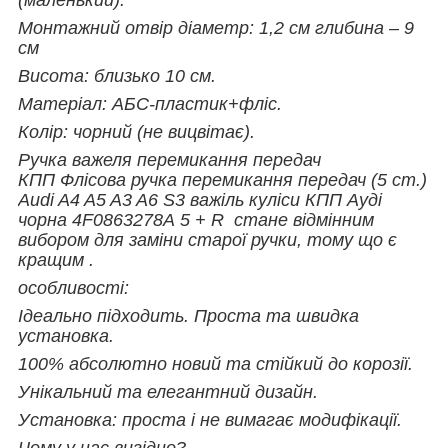
Монтажний отвір діаметр: 1,2 см глибина – 9
см
Висота: близько 10 см.
Матеріал: АБС-пластик+фліс.
Колір: чорний (не вицвітає).
Ручка важеля перемикання передач
КПП Флісова ручка перемикання передач (5 ст.)
Audi A4 A5 A3 A6 S3 важіль куліси КПП Ауді
чорна 4F0863278A 5 + R стане відмінним
вибором для заміни старої ручки, тому що є
кращим .
особливості:
Ідеально підходить. Проста та швидка
установка.
100% абсолютно новий та стійкий до корозії.
Унікальний та елегантний дизайн.
Установка: проста і не вимагає модифікації.
Чому у нас вигідно?