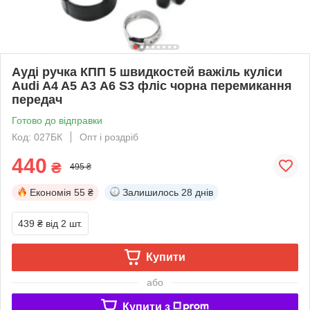
Ауді ручка КПП 5 швидкостей важіль куліси
Audi A4 A5 А3 А6 S3 фліс чорна перемикання
передач
Готово до відправки
Код: 027БК
Опт і роздріб
440
₴
495 ₴
Економія
55 ₴
Залишилось
28 днів
439 ₴
від 2 шт.
Купити
або
Купити з