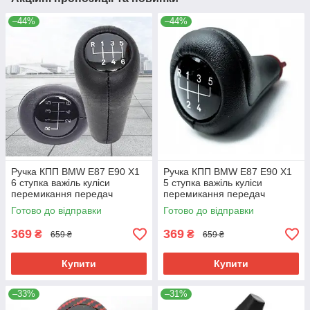
–44%
–44%
Ручка КПП BMW E87 E90 X1
Ручка КПП BMW E87 E90 X1
6 ступка важіль куліси
5 ступка важіль куліси
перемикання передач
перемикання передач
25117523817
25117523817
Готово до відправки
Готово до відправки
369
369
₴
₴
659 ₴
659 ₴
Купити
Купити
–33%
–31%