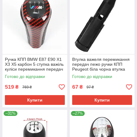
Ручка КПП BMW E87 E90 X1
Втулка важеля перемикання
X3 X5 карбон 5 ступка важіль
передач пежо ручки КПП
куліси перемикання передач
Peugeot біла чорна втулка
25117550685
куліси коробки передач
Готово до відправки
Готово до відправки
519
67
₴
₴
769 ₴
97 ₴
Купити
Купити
–31%
–27%