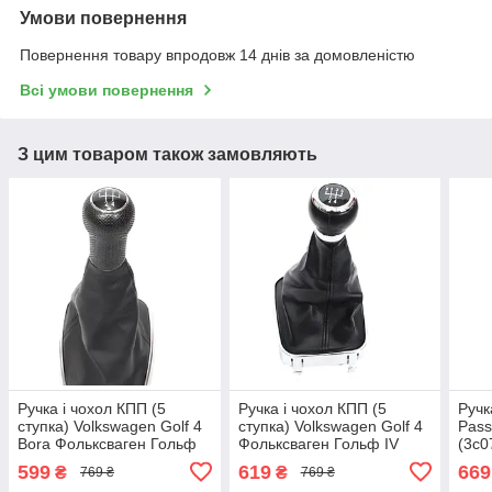
Умови повернення
Повернення товару впродовж 14 днів за домовленістю
Всі умови повернення
З цим товаром також замовляють
Ручка і чохол КПП (5
Ручка і чохол КПП (5
Ручк
ступка) Volkswagen Golf 4
ступка) Volkswagen Golf 4
Pass
Bora Фольксваген Гольф
Фольксваген Гольф IV
(3c0
IV Бора чорна
чорна перемикання
пер
599
619
669
₴
₴
769 ₴
769 ₴
перемикання передач
передач 1J0711113