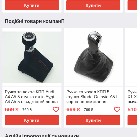
1J0711113
Купити
Купити
Подібні товари компанії
Ручка та чохол КПП Audi
Ручка та чохол КПП 5
Руч
A4 A5 5 ступка фліс Ауді
ступка Skoda Octavia А5 II
X1 X
A4 A5 5 швидкостей чорна
чорна перемикання
рыча
перемикання передач
передач шкода октавія
пер
669
669
510
₴
₴
769 ₴
769 ₴
4F0863278A
1Z0711141
251
Купити
Купити
Акційні пропозиції та новинки