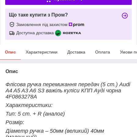
Що таке купити з Пром?
Замовлення під захистом
Доступна доставка
Опис
Характеристики
Доставка
Оплата
Умови п
Опис
Флісова ручка перемикання передач (5 ст.) Audi
A4 A5 A3 A6 S3 важіль куліси КПП Ауді чорна
4F0863278A
Характеристики:
Тип: 5 ст. + R (аналог)
Розмір:
Діаметр ручка – 50мм (великий) 40мм
(маленький).