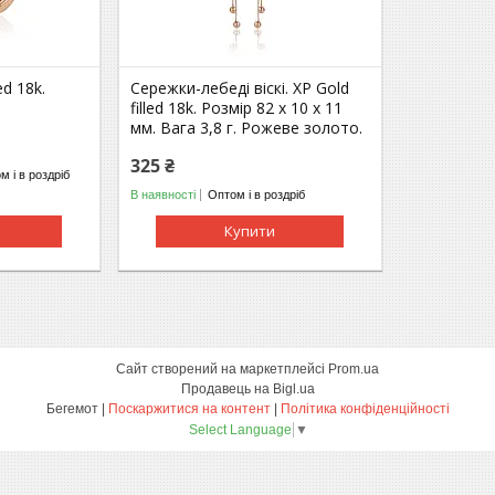
ed 18k.
Сережки-лебеді віскі. ХР Gold
filled 18k. Розмір 82 х 10 х 11
мм. Вага 3,8 г. Рожеве золото.
325 ₴
м і в роздріб
В наявності
Оптом і в роздріб
Купити
Сайт створений на маркетплейсі
Prom.ua
Продавець на Bigl.ua
Бегемот |
Поскаржитися на контент
|
Політика конфіденційності
Select Language
▼