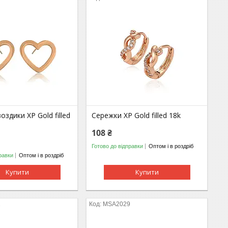
оздики ХР Gold filled
Сережки ХР Gold filled 18k
108 ₴
Готово до відправки
Оптом і в роздріб
равки
Оптом і в роздріб
Купити
Купити
1
МSA2029