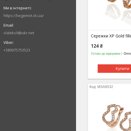
https://begemot.ck.ua/
vlaleks9@ukr.net
Сережки ХР Gold fill
124 ₴
+380975753523
Готово до відправки
Опто
Купити
MSA9532