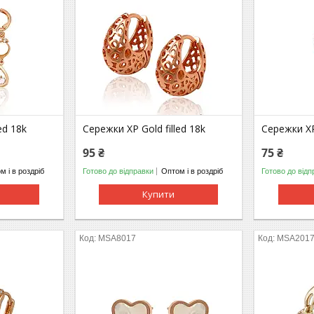
ed 18k
Сережки ХР Gold filled 18k
Сережки ХР 
95 ₴
75 ₴
м і в роздріб
Готово до відправки
Оптом і в роздріб
Готово до відп
Купити
MSA8017
МSA201