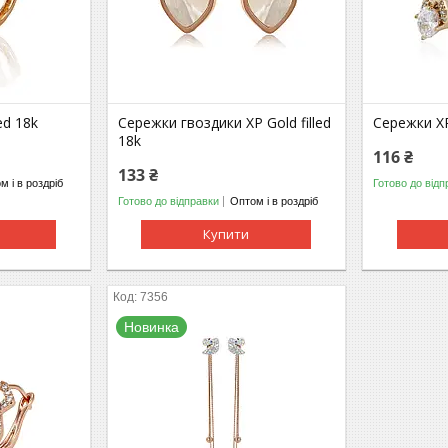
ed 18k
Сережки гвоздики ХР Gold filled
Сережки ХР 
18k
116 ₴
133 ₴
м і в роздріб
Готово до відп
Готово до відправки
Оптом і в роздріб
Купити
7356
Новинка