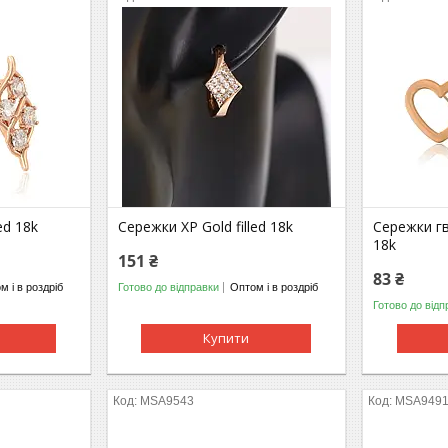
ed 18k
Сережки ХР Gold filled 18k
Сережки гв
18k
151 ₴
83 ₴
м і в роздріб
Готово до відправки
Оптом і в роздріб
Готово до відп
Купити
МSA9543
МSA949