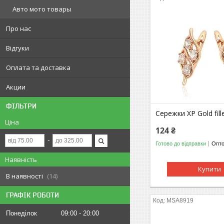
Авто мото товары
Про нас
Відгуки
Оплата та доставка
Акции
ФІЛЬТРИ
Сережки ХР Gold fill
Ціна
124 ₴
Готово до відправки
Опто
Наявність
Купити
В наявності
14
ГРАФІК РОБОТИ
МSA8919
Понеділок
09:00
20:00