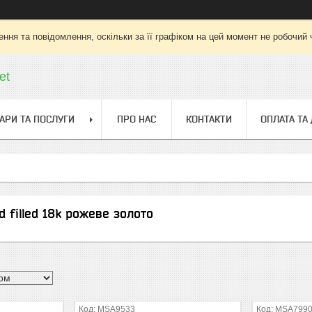
ння та повідомлення, оскільки за її графіком на цей момент не робочий
et
АРИ ТА ПОСЛУГИ
ПРО НАС
КОНТАКТИ
ОПЛАТА ТА
 filled 18k рожеве золото
MSA9533
MSA799