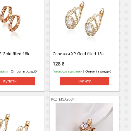
Gold filled 18k
Сережки ХР Gold filled 18k
128 ₴
равки
Оптом і в роздріб
Готово до відправки
Оптом і в роздріб
Купити
Купити
7
МSA9534