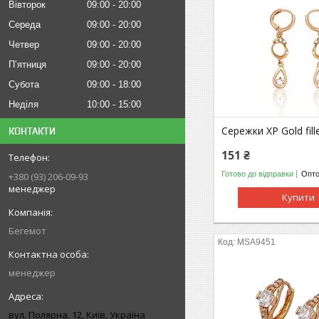
Вівторок
09:00
20:00
Середа
09:00
20:00
Четвер
09:00
20:00
Пʼятниця
09:00
20:00
Субота
09:00
18:00
Неділя
10:00
15:00
Сережки ХР Gold fill
КОНТАКТИ
151 ₴
Готово до відправки
Опто
+380 (93) 206-09-93
менеджер
Купити
Бегемот
МSA9451
менеджер
вул. Полярна, 12, Київ, Україна