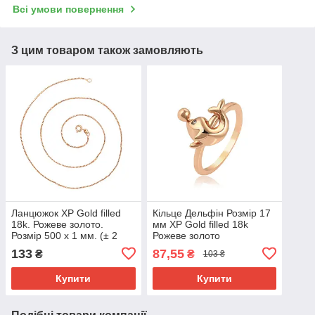
Всі умови повернення
З цим товаром також замовляють
Ланцюжок ХР Gold filled
Кільце Дельфін Розмір 17
18k. Рожеве золото.
мм ХР Gold filled 18k
Розмір 500 х 1 мм. (± 2
Рожеве золото
см).
133
87,55
₴
₴
103 ₴
Купити
Купити