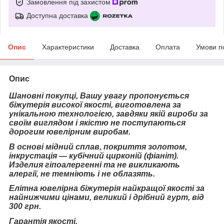
Замовлення під захистом
Доступна доставка
Опис
Характеристики
Доставка
Оплата
Умови п
Опис
Шановні покупці, Вашу увагу пропонується
біжутерія високої якості, виготовлена за
унікальною технологією, завдяки якій вироби за
своїм виглядом і якістю не поступаються
дорогим ювелірним виробам.
В основі мідний сплав, покриття золотом,
інкрустація — кубічний цирконій (фіаніт).
Изделия гіпоалергенні та не викликають
алергії, не темніють і не облазять.
Елітна ювелірна біжутерія найкращої якості за
найнижчими цінами, великий і дрібний гурт, від
300 грн.
Гарантія якості.