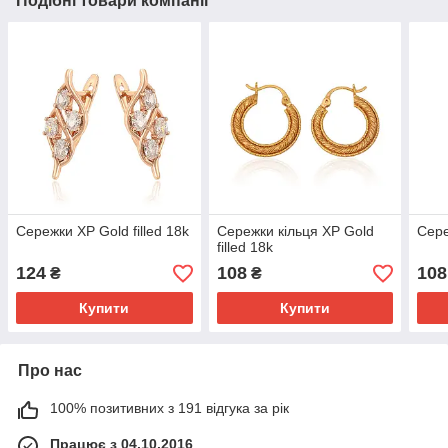
Подібні товари компанії
Сережки ХР Gold filled 18k
Сережки кільця ХР Gold
Сере
filled 18k
124
108
108
₴
₴
Купити
Купити
Про нас
100% позитивних з 191 відгука за рік
Працює з 04.10.2016