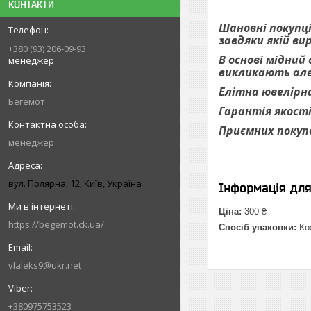
КОНТАКТИ
Шановні покупці
завдяки якій ви
+380 (93) 206-09-93
В основі мідний
менеджер
викликають алер
Елітна ювелірна
Бегемот
Гарантія якості
Приємних покуп
менеджер
вул. Полярна, 12, Київ, Україна
Інформація дл
Ціна:
300 ₴
https://begemot.ck.ua/
Спосіб упаковки:
Кож
vlaleks9@ukr.net
+380975753523