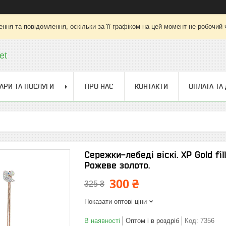
ння та повідомлення, оскільки за її графіком на цей момент не робочий
et
АРИ ТА ПОСЛУГИ
ПРО НАС
КОНТАКТИ
ОПЛАТА ТА
Сережки-лебеді віскі. ХР Gold fill
Рожеве золото.
300 ₴
325 ₴
Показати оптові ціни
В наявності
Оптом і в роздріб
Код:
7356