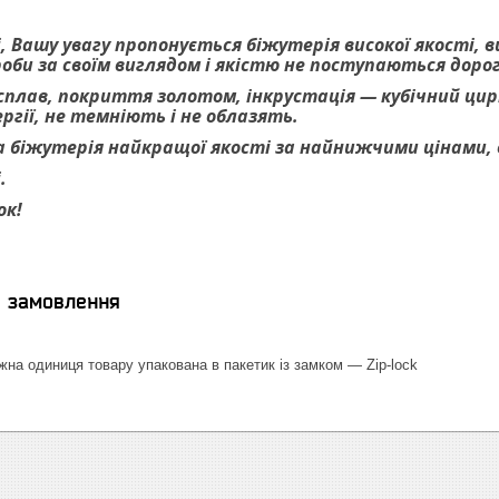
, Вашу увагу пропонується біжутерія високої якості, 
роби за своїм виглядом і якістю не поступаються дор
 сплав, покриття золотом, інкрустація — кубічний цирк
гії, не темніють і не облазять.
 біжутерія найкращої якості за найнижчими цінами, ве
.
ок!
я замовлення
на одиниця товару упакована в пакетик із замком — Zip-lock