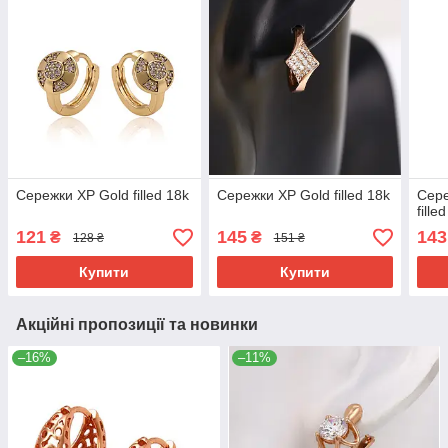
Сережки ХР Gold filled 18k
Сережки ХР Gold filled 18k
Сере
fille
121
145
143
₴
₴
128 ₴
151 ₴
Купити
Купити
Акційні пропозиції та новинки
–16%
–11%