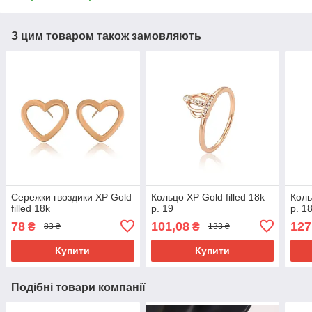
З цим товаром також замовляють
Сережки гвоздики ХР Gold
Кольцо ХР Gold filled 18k
Коль
filled 18k
р. 19
р. 1
78
101,08
127
₴
₴
83 ₴
133 ₴
Купити
Купити
Подібні товари компанії