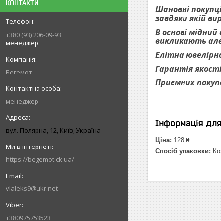
КОНТАКТИ
Шановні покупці
завдяки якій ви
В основі мідний
+380 (93) 206-09-93
викликають алер
менеджер
Елітна ювелірна
Гарантія якості
Бегемот
Приємних покуп
менеджер
Інформація дл
вул. Полярна, 12, Київ, Україна
Ціна:
128 ₴
Спосіб упаковки:
Кож
https://begemot.ck.ua/
vlaleks9@ukr.net
+380975753523