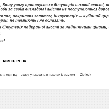
, Вашу увагу пропонується біжутерія високої якості, 
роби за своїм виглядом і якістю не поступаються дор
 сплав, покриття золотом, інкрустація — кубічний цирк
гії, не темніють і не облазять.
 біжутерія найкращої якості за найнижчими цінами, ве
.
ок!
я замовлення
на одиниця товару упакована в пакетик із замком — Zip-lock