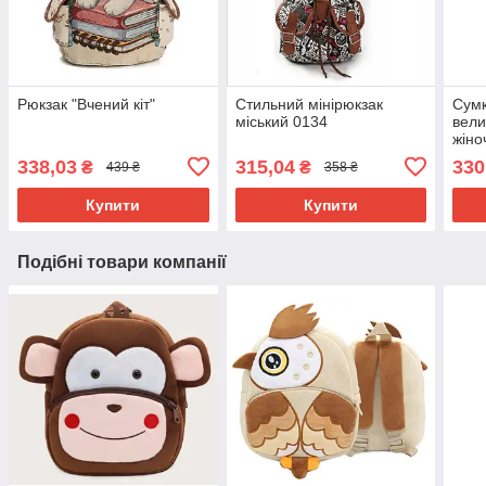
Рюкзак "Вчений кіт"
Стильний мінірюкзак
Сумк
міський 0134
вели
жіно
полі
338,03
315,04
330
₴
₴
439 ₴
358 ₴
обро
Купити
Купити
Подібні товари компанії