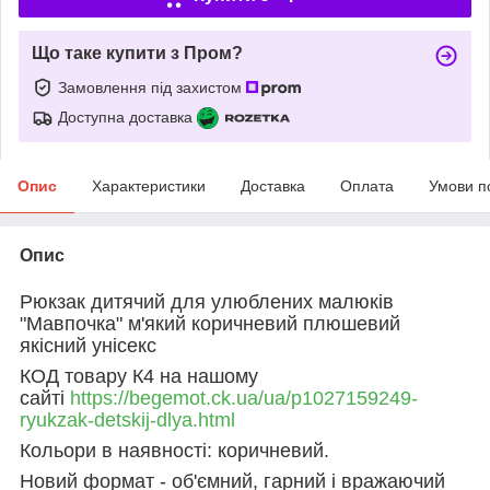
Що таке купити з Пром?
Замовлення під захистом
Доступна доставка
Опис
Характеристики
Доставка
Оплата
Умови п
Опис
Рюкзак дитячий для улюблених малюків
"Мавпочка" м'який коричневий плюшевий
якісний унісекс
КОД товару К4 на нашому
сайті
https://begemot.ck.ua/ua/p1027159249-
ryukzak-detskij-dlya.html
Кольори в наявності: коричневий.
Новий формат - об'ємний, гарний і вражаючий