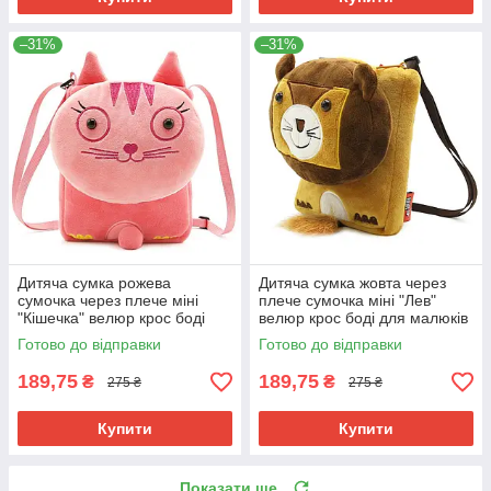
–31%
–31%
Дитяча сумка рожева
Дитяча сумка жовта через
сумочка через плече міні
плече сумочка міні "Лев"
"Кішечка" велюр крос боді
велюр крос боді для малюків
для малюків дівчинці для
унісекс для телефону
Готово до відправки
Готово до відправки
телефону
189,75
189,75
₴
₴
275 ₴
275 ₴
Купити
Купити
Показати ще