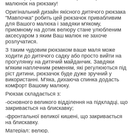
малюнок на рюкзаку!
Оригінальний дизайн якісного дитячого рюкзака
"Мавпочка" робить цей рюкзачок привабливим
для Вашого малюка і завдяки м'якому,
приємному на дотик велюру стане улюбленим
аксесуаром з яким Ваш малюк не захоче
розлучатися.
З таким чудовим рюкзаком ваше маля може
ходити до дитячого садку або просто вийти на
прогулянку на дитячий майданчик. Завдяки
м'яким наплечним ременям, які регулюються під
ріст дитини, рюкзачок буде дуже зручний у
використанні. М'яка, дихаюча спинка додасть
комфорт Вашому малюку.
Рюкзак складається з:
-основного великого відділення на підкладці, що
закривається на блискавку;
-фронтальної великої кишені, що закривається
на блискавку.
Матеріал: велюр.