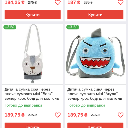
184,25
187
₴
₴
275 ₴
275 ₴
Купити
Купити
–31%
–31%
Дитяча сумка сіра через
Дитяча сумка синя через
плече сумочка міні "Вовк"
плече сумочка міні "Акула"
велюр крос боді для малюків
велюр крос боді для малюків
унісекс для телефону
унісекс для телефону
Готово до відправки
Готово до відправки
189,75
189,75
₴
₴
275 ₴
275 ₴
Купити
Купити