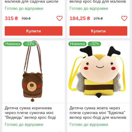
малюків для садочка школи
велюр крос боді для малюків
м'який велюр машинка "W"
унісекс для телефону
Готово до відправки
Готово до відправки
маленький дівчинці
315
184,25
₴
₴
700 ₴
275 ₴
Купити
Купити
Новинка
–33%
Новинка
–32%
Дитяча сумка коричнева
Дитяча сумка жовта через
через плече сумочка міні
плече сумочка міні "Бджілка"
"Ведмідь" велюр крос боді
велюр крос-боді для малюків
для малюків унісекс для
унісекс для телефона
Готово до відправки
Готово до відправки
телефону