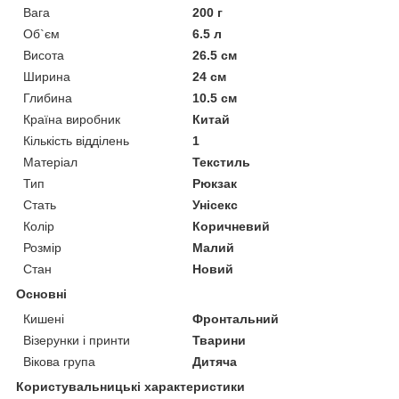
Вага
200 г
Об`єм
6.5 л
Висота
26.5 см
Ширина
24 см
Глибина
10.5 см
Країна виробник
Китай
Кількість відділень
1
Матеріал
Текстиль
Тип
Рюкзак
Стать
Унісекс
Колір
Коричневий
Розмір
Малий
Стан
Новий
Основні
Кишені
Фронтальний
Візерунки і принти
Тварини
Вікова група
Дитяча
Користувальницькі характеристики