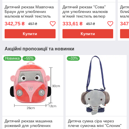
Дитячий рюкзак Мавпочка
Дитячий рюкзак "Сова"
Дитя
Браун для улюблених
для улюблених малюків
біл
малюків м'який текстиль
м'який текстиль велюр
мале
велюр дошкільний
дошкільний коричневий
дошк
342,75
333,61
347
₴
₴
457 ₴
457 ₴
коричневий до садочка
для садка унісекс
текс
малю
Купити
Купити
Акційні пропозиції та новинки
Новинка
–55%
–33%
Дитячий рюкзак машинка
Дитяча сумка сіра через
рожевий для улюблених
плече сумочка міні "Слоник"