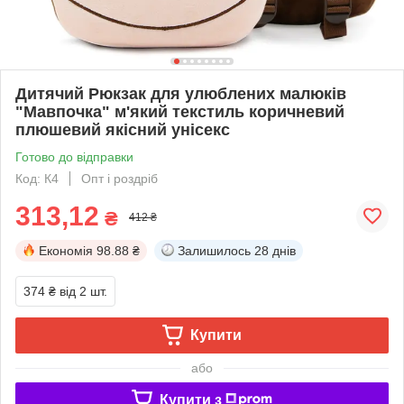
Дитячий Рюкзак для улюблених малюків
"Мавпочка" м'який текстиль коричневий
плюшевий якісний унісекс
Готово до відправки
Код: К4
Опт і роздріб
313,12
₴
412 ₴
Економія
98.88 ₴
Залишилось
28 днів
374 ₴
від 2 шт.
Купити
або
Купити з