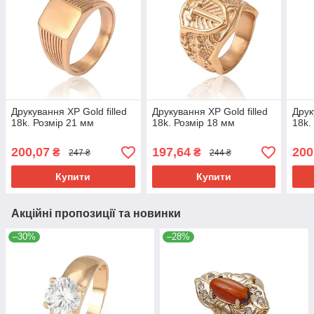
Друкування ХР Gold filled
Друкування ХР Gold filled
Друк
18k. Розмір 21 мм
18k. Розмір 18 мм
18k.
200,07
197,64
200
₴
₴
247 ₴
244 ₴
Купити
Купити
Акційні пропозиції та новинки
–30%
–28%