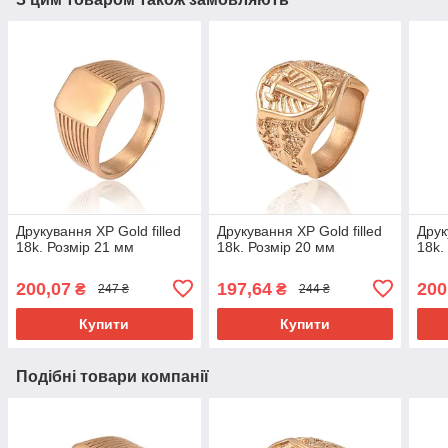
Друкування ХР Gold filled
Друкування ХР Gold filled
Друк
18k. Розмір 21 мм
18k. Розмір 20 мм
18k.
200,07
197,64
200
₴
₴
247 ₴
244 ₴
Купити
Купити
Подібні товари компанії