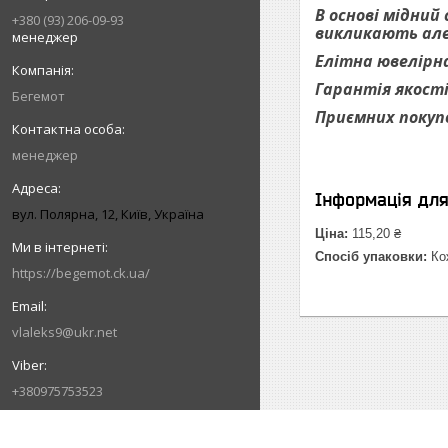
В основі мідний
+380 (93) 206-09-93
викликають алер
менеджер
Елітна ювелірна
Гарантія якості
Бегемот
Приємних покуп
менеджер
Інформація дл
вул. Полярна, 12, Київ, Україна
Ціна:
115,20 ₴
Спосіб упаковки:
Кож
https://begemot.ck.ua/
vlaleks9@ukr.net
+380975753523