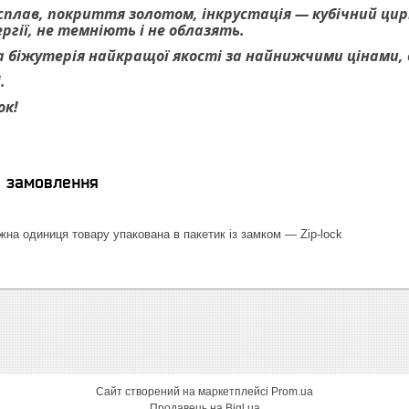
 сплав, покриття золотом, інкрустація — кубічний цирк
гії, не темніють і не облазять.
 біжутерія найкращої якості за найнижчими цінами, ве
.
ок!
я замовлення
на одиниця товару упакована в пакетик із замком — Zip-lock
Сайт створений на маркетплейсі
Prom.ua
Продавець на Bigl.ua