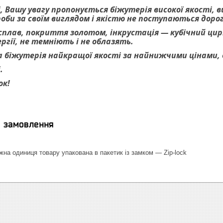
, Вашу увагу пропонується біжутерія високої якості, 
роби за своїм виглядом і якістю не поступаються дор
 сплав, покриття золотом, інкрустація — кубічний цирк
гії, не темніють і не облазять.
 біжутерія найкращої якості за найнижчими цінами, ве
.
ок!
я замовлення
на одиниця товару упакована в пакетик із замком — Zip-lock