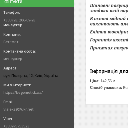
КОНТАКТИ
Шановні покупці
завдяки якій ви
В основі мідний
+380 (93) 206-09-93
викликають алер
менеджер
Елітна ювелірна
Гарантія якості
Бегемот
Приємних покуп
менеджер
Інформація дл
вул. Полярна, 12, Київ, Україна
Ціна:
142,56 ₴
Спосіб упаковки:
Кож
https://begemot.ck.ua/
vlaleks9@ukr.net
+380975753523