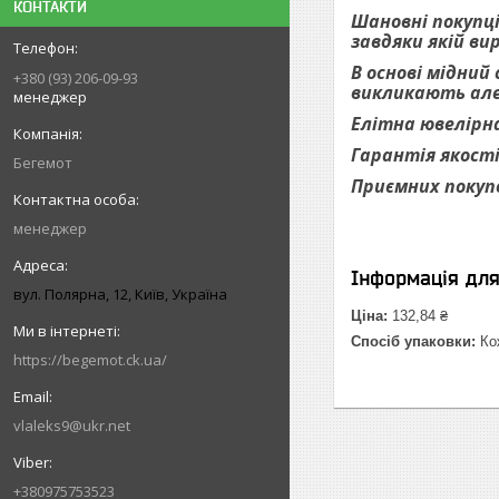
КОНТАКТИ
Шановні покупці
завдяки якій ви
В основі мідний
+380 (93) 206-09-93
викликають алер
менеджер
Елітна ювелірна
Гарантія якості
Бегемот
Приємних покуп
менеджер
Інформація дл
вул. Полярна, 12, Київ, Україна
Ціна:
132,84 ₴
Спосіб упаковки:
Кож
https://begemot.ck.ua/
vlaleks9@ukr.net
+380975753523