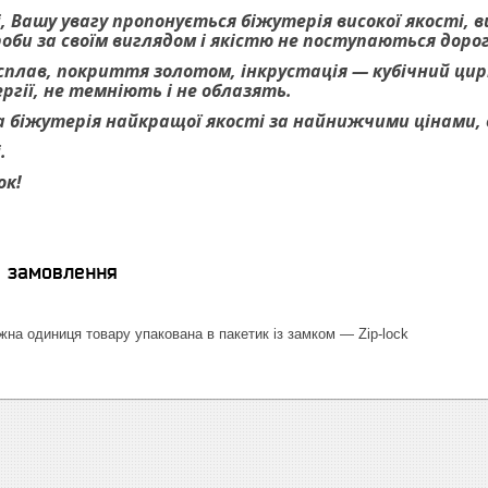
, Вашу увагу пропонується біжутерія високої якості, 
роби за своїм виглядом і якістю не поступаються дор
 сплав, покриття золотом, інкрустація — кубічний цирк
гії, не темніють і не облазять.
 біжутерія найкращої якості за найнижчими цінами, ве
.
ок!
я замовлення
на одиниця товару упакована в пакетик із замком — Zip-lock