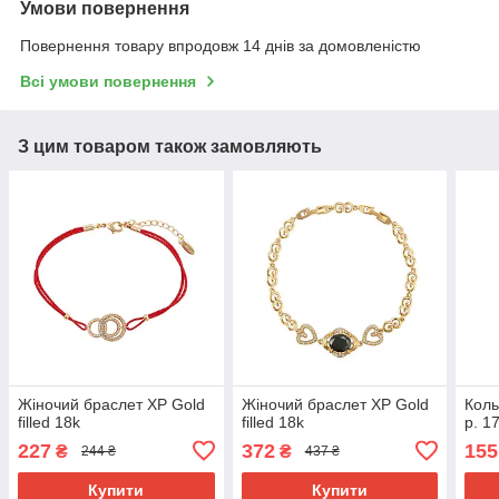
Умови повернення
Повернення товару впродовж 14 днів за домовленістю
Всі умови повернення
З цим товаром також замовляють
Жіночий браслет ХР Gold
Жіночий браслет ХР Gold
Коль
filled 18k
filled 18k
р. 1
227
372
155
₴
₴
244 ₴
437 ₴
Купити
Купити