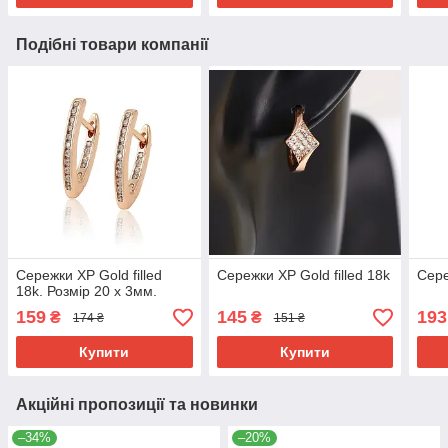
Подібні товари компанії
Сережки ХР Gold filled
Сережки ХР Gold filled 18k
Сере
18k. Розмір 20 х 3мм.
159
145
193
₴
₴
174 ₴
151 ₴
Купити
Купити
Акційні пропозиції та новинки
–34%
–20%