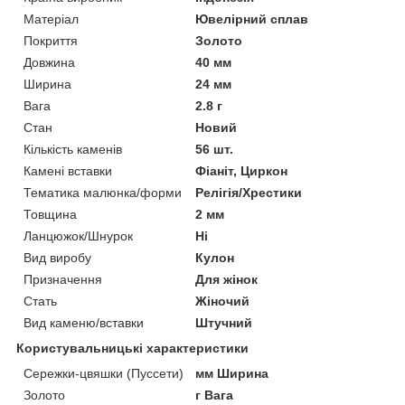
Матеріал
Ювелірний сплав
Покриття
Золото
Довжина
40 мм
Ширина
24 мм
Вага
2.8 г
Стан
Новий
Кількість каменів
56 шт.
Камені вставки
Фіаніт, Циркон
Тематика малюнка/форми
Релігія/Хрестики
Товщина
2 мм
Ланцюжок/Шнурок
Ні
Вид виробу
Кулон
Призначення
Для жінок
Стать
Жіночий
Вид каменю/вставки
Штучний
Користувальницькі характеристики
Сережки-цвяшки (Пуссети)
мм Ширина
Золото
г Вага