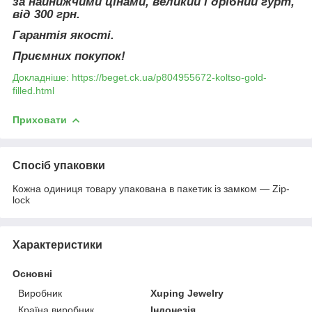
за найнижчими цінами, великий і дрібний гурт,
від 300 грн.
Гарантія якості.
Приємних покупок!
Докладніше: https://beget.ck.ua/p804955672-koltso-gold-
filled.html
Приховати
Спосіб упаковки
Кожна одиниця товару упакована в пакетик із замком — Zip-
lock
Характеристики
Основні
Виробник
Xuping Jewelry
Країна виробник
Індонезія