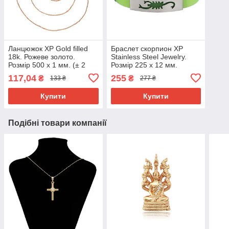
Ланцюжок ХР Gold filled
Браслет скорпион ХР
18k. Рожеве золото.
Stainless Steel Jewelry.
Розмір 500 х 1 мм. (± 2
Розмір 225 х 12 мм.
см).
117,04
255
₴
₴
133 ₴
277 ₴
Купити
Купити
Подібні товари компанії