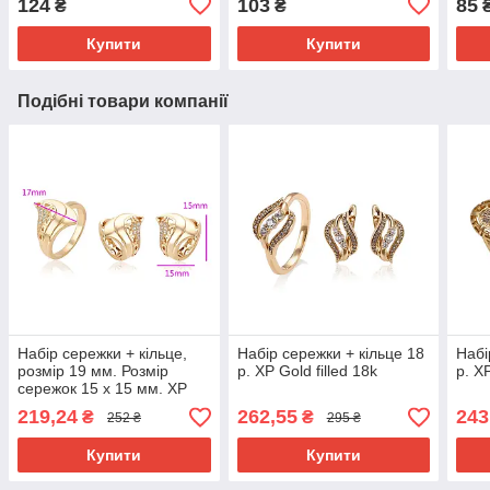
124
103
85
₴
₴
Купити
Купити
Подібні товари компанії
Набір сережки + кільце,
Набір сережки + кільце 18
Набі
розмір 19 мм. Розмір
р. ХР Gold filled 18k
р. ХР
сережок 15 х 15 мм. ХР
Gold filled 18k.
219,24
262,55
243
₴
₴
252 ₴
295 ₴
Купити
Купити