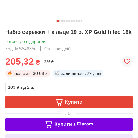
Набір сережки + кільце 19 р. ХР Gold filled 18k
Готово до відправки
Код: MSA4635а
Опт і роздріб
205,32
₴
236 ₴
Економія
30.68 ₴
Залишилось
29 днів
183 ₴
від 2 шт.
Купити
або
Купити з