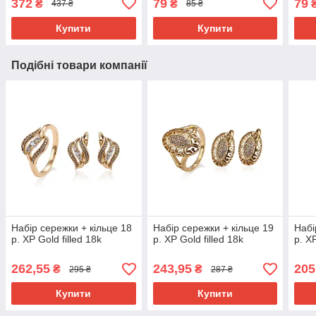
372
79
79
₴
₴
437 ₴
85 ₴
Купити
Купити
Подібні товари компанії
Набір сережки + кільце 18
Набір сережки + кільце 19
Набі
р. ХР Gold filled 18k
р. ХР Gold filled 18k
р. ХР
262,55
243,95
205
₴
₴
295 ₴
287 ₴
Купити
Купити