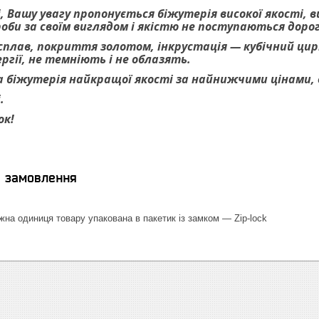
, Вашу увагу пропонується біжутерія високої якості, 
роби за своїм виглядом і якістю не поступаються дор
 сплав, покриття золотом, інкрустація — кубічний цирк
гії, не темніють і не облазять.
 біжутерія найкращої якості за найнижчими цінами, ве
.
ок!
я замовлення
на одиниця товару упакована в пакетик із замком — Zip-lock