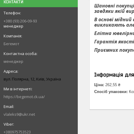
КОНТАКТИ
Шановні покупці
завдяки якій ви
В основі мідний
+380 (93) 206-09-93
викликають алер
менеджер
Елітна ювелірна
Гарантія якості
Бегемот
Приємних покуп
менеджер
Інформація дл
вул. Полярна, 12, Київ, Україна
Ціна:
262,55 ₴
Спосіб упаковки:
Кож
https://begemot.ck.ua/
vlaleks9@ukr.net
+380975753523