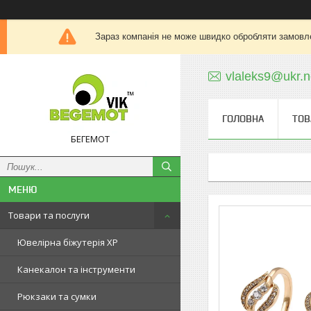
Зараз компанія не може швидко обробляти замовле
vlaleks9@ukr.n
ГОЛОВНА
ТОВ
БЕГЕМОТ
Товари та послуги
Ювелірна біжутерія XP
Канекалон та інструменти
Рюкзаки та сумки