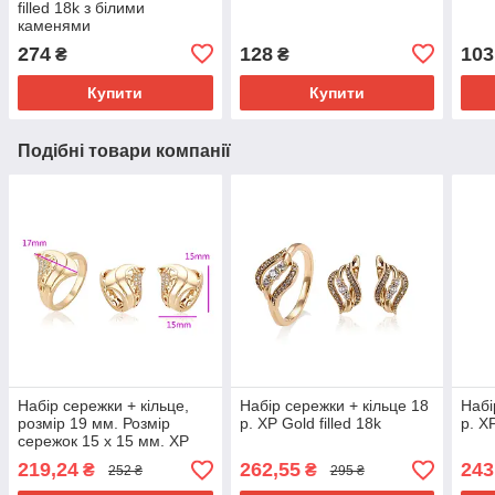
filled 18k з білими
каменями
274
128
103
₴
₴
Купити
Купити
Подібні товари компанії
Набір сережки + кільце,
Набір сережки + кільце 18
Набі
розмір 19 мм. Розмір
р. ХР Gold filled 18k
р. ХР
сережок 15 х 15 мм. ХР
Gold filled 18k.
219,24
262,55
243
₴
₴
252 ₴
295 ₴