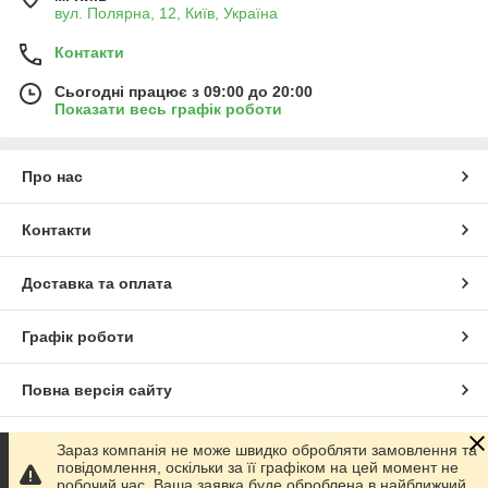
вул. Полярна, 12, Київ, Україна
Контакти
Сьогодні працює з 09:00 до 20:00
Показати весь графік роботи
Про нас
Контакти
Доставка та оплата
Графік роботи
Повна версія сайту
Сайт створено на маркетплейсі
Prom.ua
Зараз компанія не може швидко обробляти замовлення та
повідомлення, оскільки за її графіком на цей момент не
робочий час. Ваша заявка буде оброблена в найближчий