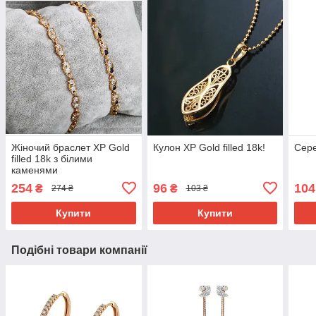
Жіночий браслет ХР Gold
Кулон ХР Gold filled 18k!
Сере
filled 18k з білими
каменями
254
96
104
₴
₴
274 ₴
103 ₴
Купити
Купити
Подібні товари компанії