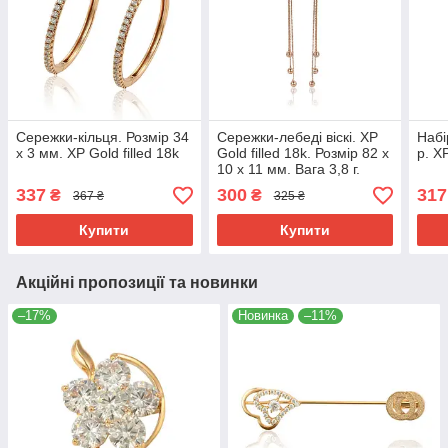
Сережки-кільця. Розмір 34
Сережки-лебеді віскі. ХР
Набі
х 3 мм. ХР Gold filled 18k
Gold filled 18k. Розмір 82 х
р. ХР
10 х 11 мм. Вага 3,8 г.
Рожеве золото.
337
300
317
₴
₴
367 ₴
325 ₴
Купити
Купити
Акційні пропозиції та новинки
–17%
Новинка
–11%