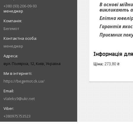
В основі мідн
+380 (93) 206-09-93
викликають ал
менеджер
Елітна ювелір
Гарантія якос
Бегемот
Приємних пок
менеджер
Інформація дл
вул. Полярна, 12, Київ, Україна
Ціна:
273,80 ₴
https://begemot.ck.ua/
vlaleks9@ukr.net
+380975753523