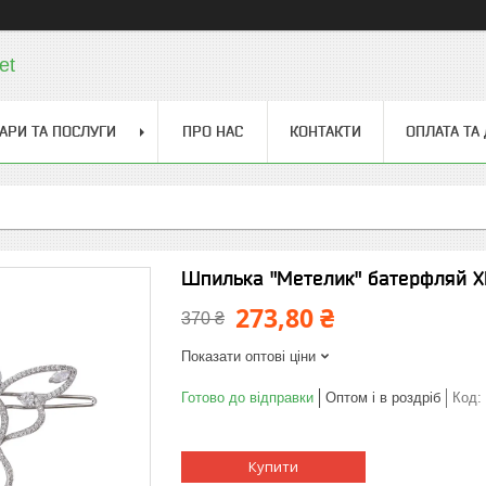
et
АРИ ТА ПОСЛУГИ
ПРО НАС
КОНТАКТИ
ОПЛАТА ТА
Шпилька "Метелик" батерфляй Х
273,80 ₴
370 ₴
Показати оптові ціни
Готово до відправки
Оптом і в роздріб
Код:
Купити