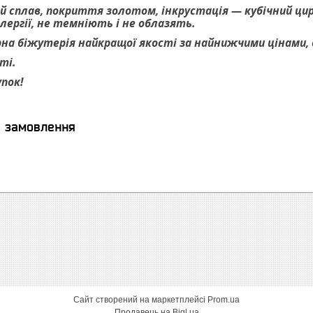
ий сплав, покриття золотом, інкрустація — кубічний цир
ергії, не темніють і не облазять.
на біжутерія найкращої якості за найнижчими цінами, ве
ті.
упок!
я замовлення
Сайт створений на маркетплейсі
Prom.ua
Продавець на Bigl.ua