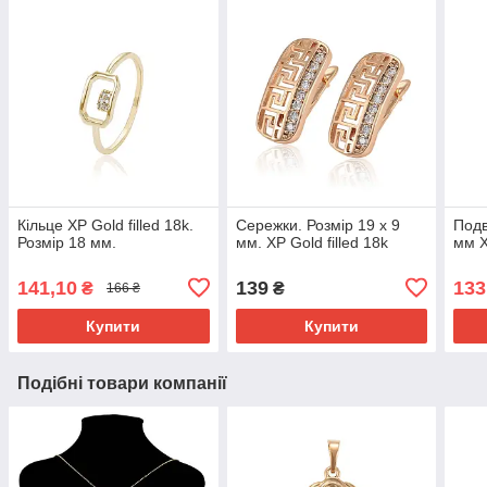
Кільце ХР Gold filled 18k.
Сережки. Розмір 19 х 9
Подв
Розмір 18 мм.
мм. ХР Gold filled 18k
мм Х
141,10
139
133
₴
₴
166 ₴
Купити
Купити
Подібні товари компанії