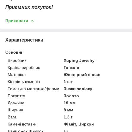
Приємних покупок!
Приховати
Характеристики
Основні
Виробник
Xuping Jewelry
Країна виробник
Гонконг
Матеріал
Ювелірний сплав
Кількість каменів
1 шт.
Тематика малюнка/форми
Знаки зодіаку
Покриття
Золото
Довжина
19 мм
Ширина
8 мм
Вага
1.3 г
Камені вставки
Фіаніт, Циркон
Ланцюжок/Шнурок
Ні