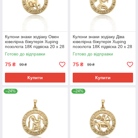
Кулони знаки зодіаку Овен
Кулони знаки зодіаку Діва
ювелірна біжутерія Xuping
ювелірна біжутерія Xuping
позолота 18К підвіска 20 х 28
позолота 18К підвіска 20 х 28
мм медичне золото
мм медичне золото
Готово до відправки
Готово до відправки
75
75
₴
₴
99 ₴
99 ₴
Купити
Купити
–24%
–24%