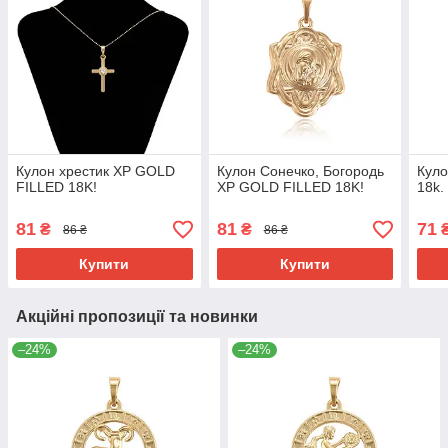
Кулон хрестик ХР GOLD
Кулон Сонечко, Богородь
Куло
FILLED 18K!
ХР GOLD FILLED 18K!
18k.
81
81
71
₴
₴
86 ₴
86 ₴
Купити
Купити
Акційні пропозиції та новинки
–24%
–24%