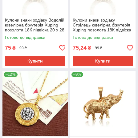
Кулони знаки зодіаку Водолій
Кулони знаки зодіаку
ювелірна біжутерія Xuping
Стрілець ювелірна біжутерія
позолота 18К підвіска 20 х 28
Xuping позолота 18К підвіска
мм медичне золото
20 х 28 мм медичне золото
Готово до відправки
Готово до відправки
75
75,24
₴
₴
99 ₴
99 ₴
Купити
Купити
–12%
–9%