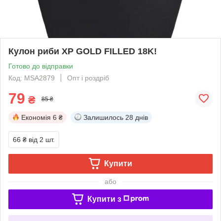
Кулон риби ХР GOLD FILLED 18K!
Готово до відправки
Код: MSA2879
Опт і роздріб
79
₴
85 ₴
Економія
6 ₴
Залишилось
28 днів
66 ₴
від 2 шт.
Купити
або
Купити з