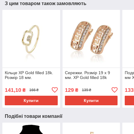
З цим товаром також замовляють
Кільце ХР Gold filled 18k.
Сережки. Розмір 19 х 9
Подв
Розмір 18 мм.
мм. ХР Gold filled 18k
мм Х
141,10
129
133
₴
₴
166 ₴
139 ₴
Купити
Купити
Подібні товари компанії