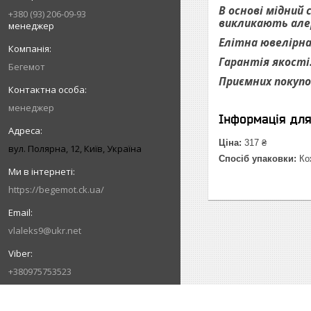
В основі мідний 
+380 (93) 206-09-93
викликають алер
менеджер
Елітна ювелірна 
Гарантія якості
Бегемот
Приємних покуп
менеджер
Інформація дл
Ціна:
317 ₴
вул. Полярна, 12, Київ, Україна
Спосіб упаковки:
Кож
https://begemot.ck.ua/
vlaleks9@ukr.net
+380975753523