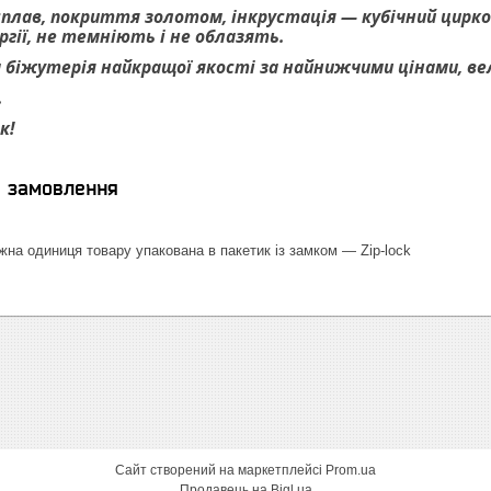
сплав, покриття золотом, інкрустація — кубічний циркон
гії, не темніють і не облазять.
біжутерія найкращої якості за найнижчими цінами, велик
.
ок!
я замовлення
на одиниця товару упакована в пакетик із замком — Zip-lock
Сайт створений на маркетплейсі
Prom.ua
Продавець на Bigl.ua