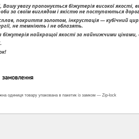
, Вашу увагу пропонується біжутерія високої якості, 
роби за своїм виглядом і якістю не поступаються дор
 сплав, покриття золотом, інкрустація — кубічний цирк
гії, не темніють і не облазять.
 біжутерія найкращої якості за найнижчими цінами, ве
.
ок!
я замовлення
на одиниця товару упакована в пакетик із замком — Zip-lock