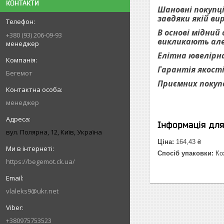
КОНТАКТИ
Шановні покупці
завдяки якій ви
В основі мідний
+380 (93) 206-09-93
викликають алер
менеджер
Елітна ювелірна
Гарантія якості
Бегемот
Приємних покуп
менеджер
Інформація дл
вул. Полярна, 12, Київ, Україна
Ціна:
164,43 ₴
Спосіб упаковки:
Кож
https://begemot.ck.ua/
vlaleks9@ukr.net
+380975753523