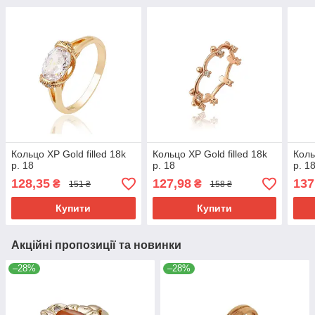
Кольцо ХР Gold filled 18k
Кольцо ХР Gold filled 18k
Коль
р. 18
р. 18
р. 1
128,35
127,98
137
₴
₴
151 ₴
158 ₴
Купити
Купити
Акційні пропозиції та новинки
–28%
–28%