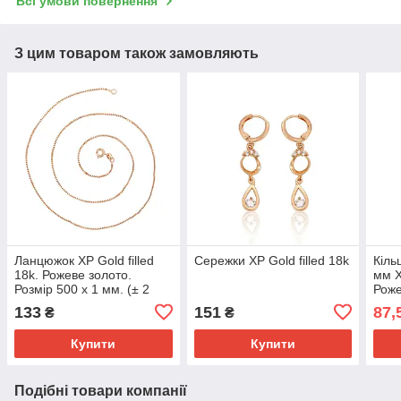
Всі умови повернення
З цим товаром також замовляють
Ланцюжок ХР Gold filled
Сережки ХР Gold filled 18k
Кіль
18k. Рожеве золото.
мм Х
Розмір 500 х 1 мм. (± 2
Роже
см).
133
151
87,
₴
₴
Купити
Купити
Подібні товари компанії