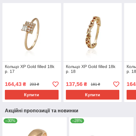
Кольцо ХР Gold filled 18k
Кольцо ХР Gold filled 18k
Коль
р. 17
р. 18
р. 1
164,43
137,56
164
₴
₴
203 ₴
181 ₴
Купити
Купити
Акційні пропозиції та новинки
–30%
–28%