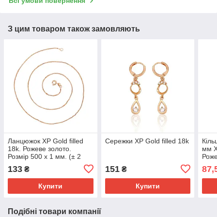
Всі умови повернення
З цим товаром також замовляють
Ланцюжок ХР Gold filled
Сережки ХР Gold filled 18k
Кіль
18k. Рожеве золото.
мм Х
Розмір 500 х 1 мм. (± 2
Роже
см).
133
151
87,
₴
₴
Купити
Купити
Подібні товари компанії