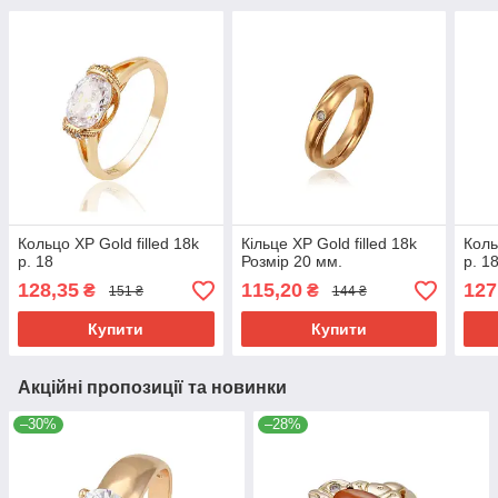
Кольцо ХР Gold filled 18k
Кільце ХР Gold filled 18k
Коль
р. 18
Розмір 20 мм.
р. 1
128,35
115,20
127
₴
₴
151 ₴
144 ₴
Купити
Купити
Акційні пропозиції та новинки
–30%
–28%