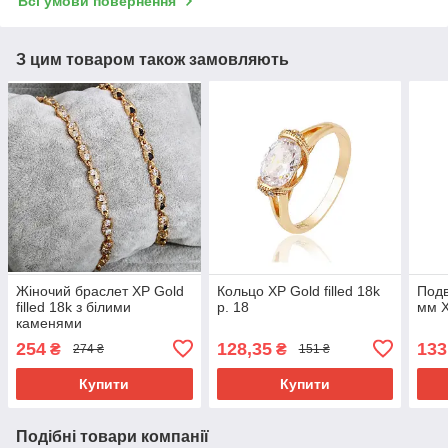
Всі умови повернення
З цим товаром також замовляють
Жіночий браслет ХР Gold
Кольцо ХР Gold filled 18k
Подв
filled 18k з білими
р. 18
мм Х
каменями
254
128,35
133
₴
₴
274 ₴
151 ₴
Купити
Купити
Подібні товари компанії