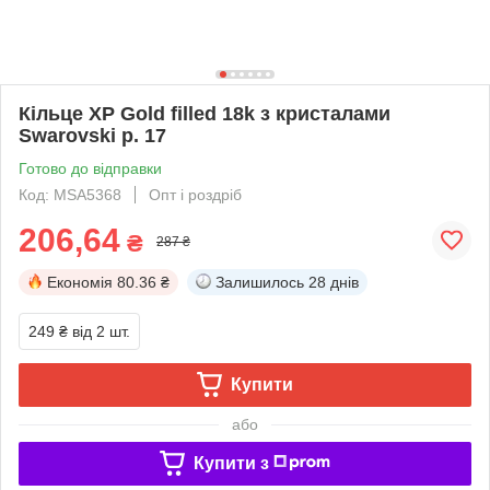
Кільце ХР Gold filled 18k з кристалами
Swarovski р. 17
Готово до відправки
Код: MSA5368
Опт і роздріб
206,64
₴
287 ₴
Економія
80.36 ₴
Залишилось
28 днів
249 ₴
від 2 шт.
Купити
або
Купити з