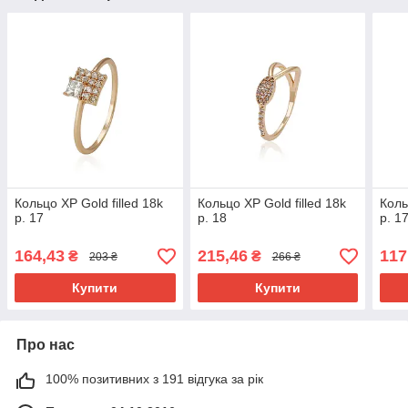
Кольцо ХР Gold filled 18k
Кольцо ХР Gold filled 18k
Коль
р. 17
р. 18
р. 1
164,43
215,46
117
₴
₴
203 ₴
266 ₴
Купити
Купити
Про нас
100% позитивних з 191 відгука за рік