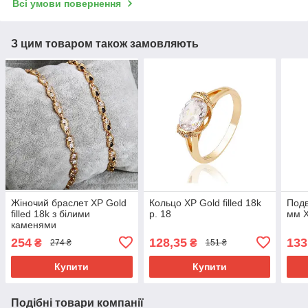
Всі умови повернення
З цим товаром також замовляють
Жіночий браслет ХР Gold
Кольцо ХР Gold filled 18k
Подв
filled 18k з білими
р. 18
мм Х
каменями
254
128,35
133
₴
₴
274 ₴
151 ₴
Купити
Купити
Подібні товари компанії