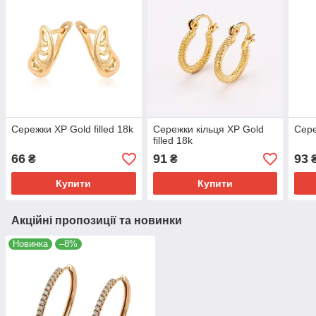
Сережки ХР Gold filled 18k
Сережки кільця ХР Gold
Сере
filled 18k
66
91
93
₴
₴
Купити
Купити
Акційні пропозиції та новинки
Новинка
–8%