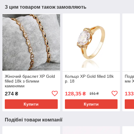
З цим товаром також замовляють
Жіночий браслет ХР Gold
Кольцо ХР Gold filled 18k
Подв
filled 18k з білими
р. 18
мм Х
каменями
274
128,35
133
₴
₴
151 ₴
Купити
Купити
Подібні товари компанії