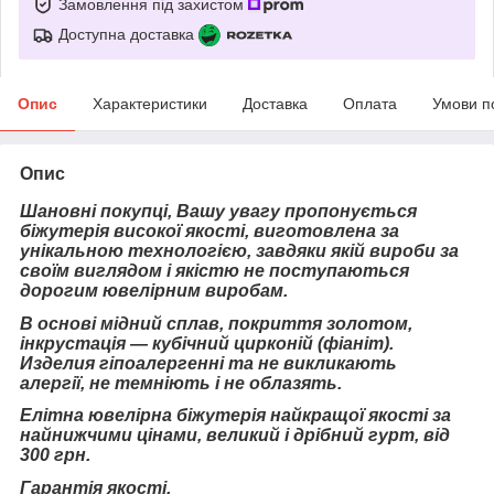
Замовлення під захистом
Доступна доставка
Опис
Характеристики
Доставка
Оплата
Умови п
Опис
Шановні покупці, Вашу увагу пропонується
біжутерія високої якості, виготовлена за
унікальною технологією, завдяки якій вироби за
своїм виглядом і якістю не поступаються
дорогим ювелірним виробам.
В основі мідний сплав, покриття золотом,
інкрустація — кубічний цирконій (фіаніт).
Изделия гіпоалергенні та не викликають
алергії, не темніють і не облазять.
Елітна ювелірна біжутерія найкращої якості за
найнижчими цінами, великий і дрібний гурт, від
300 грн.
Гарантія якості.