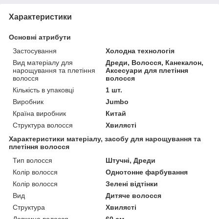
Характеристики
Основні атрибути
Застосування
Холодна технологія
Вид матеріалу для
Дреди, Волосся, Канекалон,
нарощування та плетіння
Аксесуари для плетіння
волосся
волосся
Кількість в упаковці
1 шт.
Виробник
Jumbo
Країна виробник
Китай
Структура волосся
Хвилясті
Характеристики матеріалу, засобу для нарощування та
плетіння волосся
Тип волосся
Штучні, Дреди
Колір волосся
Однотонне фарбування
Колір волосся
Зелені відтінки
Вид
Дитяче волосся
Структура
Хвилясті
Довжина волосся
60 см