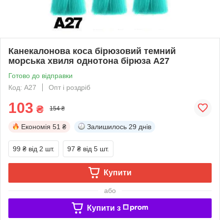
Канекалонова коса бірюзовий темний
морська хвиля однотона бірюза А27
Готово до відправки
Код: А27
Опт і роздріб
103
₴
154 ₴
Економія
51 ₴
Залишилось
29 днів
99 ₴
від 2 шт.
97 ₴
від 5 шт.
Купити
або
Купити з