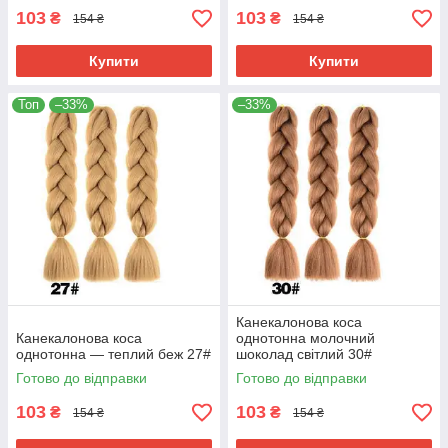
103
103
₴
₴
154 ₴
154 ₴
Купити
Купити
Топ
–33%
–33%
Канекалонова коса
Канекалонова коса
однотонна молочний
однотонна — теплий беж 27#
шоколад світлий 30#
Готово до відправки
Готово до відправки
103
103
₴
₴
154 ₴
154 ₴