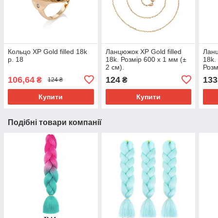
Кольцо ХР Gold filled 18k
Ланцюжок ХР Gold filled
Ланц
р. 18
18k. Розмір 600 х 1 мм (±
18k.
2 см).
Розм
см).
106,64
124
133
₴
₴
124 ₴
Купити
Купити
Подібні товари компанії