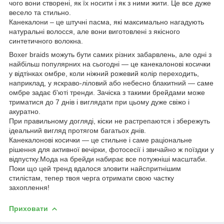
чого вони створені, як їх носити і як з ними жити. Це все дуже
весело та стильно.
Канекалони – це штучні пасма, які максимально нагадують
натуральні волосся, але вони виготовлені з якісного
синтетичного волокна.
Boxer braids можуть бути самих різних забарвлень, але одні з
найбільш популярних на сьогодні — це канекалонові косички
у відтінках омбре, коли ніжний рожевий колір переходить,
наприклад, у яскраво-ліловий або небесно блакитний — саме
омбре задає б'юті тренди. Зачіска з такими брейдами може
триматися до 7 днів і виглядати при цьому дуже свіжо і
акуратно.
При правильному догляді, кіски не растрепаются і збережуть
ідеальний вигляд протягом багатьох днів.
Канекалонові косички — це стильне і саме раціональне
рішення для активної вечірки, фотосесії і звичайно ж поїздки у
відпустку.Мода на брейди набирає все потужніші масштаби.
Поки що цей тренд вдалося зловити найспритнішим
стилістам, тепер твоя черга отримати свою частку
захоплення!
Приховати