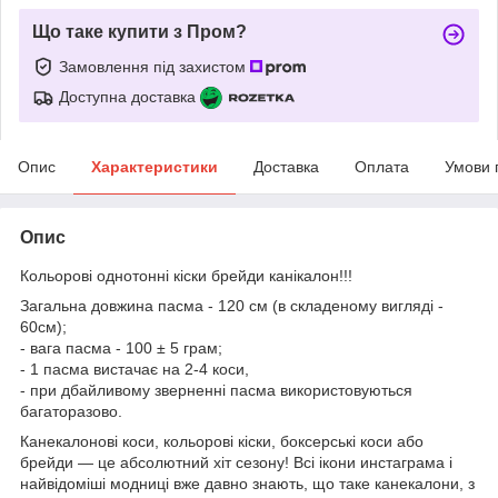
Що таке купити з Пром?
Замовлення під захистом
Доступна доставка
Опис
Характеристики
Доставка
Оплата
Умови 
Опис
Кольорові однотонні кіски брейди канікалон!!!
Загальна довжина пасма - 120 см (в складеному вигляді -
60см);
- вага пасма - 100 ± 5 грам;
- 1 пасма вистачає на 2-4 коси,
- при дбайливому зверненні пасма використовуються
багаторазово.
Канекалонові коси, кольорові кіски, боксерські коси або
брейди — це абсолютний хіт сезону! Всі ікони инстаграма і
найвідоміші модниці вже давно знають, що таке канекалони, з