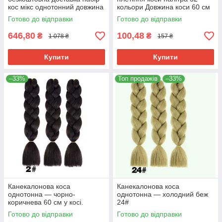
кос мікс однотонний довжина
кольори Довжина коси 60 см
кісок 60см термостійкий
Термостійкий.
Готово до відправки
Готово до відправки
646,80
100,48
₴
₴
1 078 ₴
157 ₴
Купити
Купити
–33%
Топ продажів
–33%
Канекалонова коса
Канекалонова коса
однотонна — чорно-
однотонна — холодний беж
коричнева 60 см у косі.
24#
Термостійкий. 2#
Готово до відправки
Готово до відправки