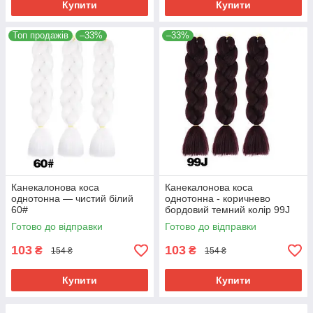
Купити
Купити
Топ продажів
–33%
–33%
Канекалонова коса
Канекалонова коса
однотонна — чистий білий
однотонна - коричнево
60#
бордовий темний колір 99J
Готово до відправки
Готово до відправки
103
103
₴
₴
154 ₴
154 ₴
Купити
Купити