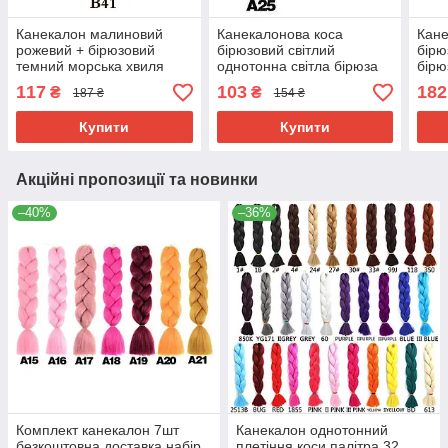
Канекалон малиновий
Канекалонова коса
Кане
рожевий + бірюзовий
бірюзовий світлий
бірю
темний морська хвиля
однотонна світла бірюза
бірю
А27 Довжина 60 ± 5 см
А25
165 
117
103
182
₴
₴
187 ₴
154 ₴
Вага 100 ± 5г Jumbo Braid
Купити
Купити
Акційні пропозиції та новинки
–40%
–36%
Комплект канекалон 7шт
Канекалон однотонний
безкоштовна доставка набір
плетіння коси палітра 32