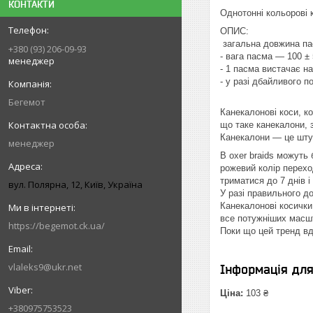
КОНТАКТИ
Однотонні кольорові 
ОПИС:
загальна довжина па
+380 (93) 206-09-93
- вага пасма — 100 ±
менеджер
- 1 пасма вистачає на
- у разі дбайливого
Бегемот
Канекалонові коси, ко
що таке канекалони, з
Канекалони — це штуч
менеджер
B oxer braids можуть 
рожевий колір перехо
триматися до 7 днів
вул. Полярна, 12, Київ, Україна
У разі правильного д
Канекалонові косички
все потужніших ма
https://begemot.ck.ua/
Поки що цей тренд в
vlaleks9@ukr.net
Інформація дл
Ціна:
103 ₴
+380975753523