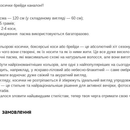
косички брейди каналон!!
сма — 120 см (у складеному вигляді — 60 см);
 5 грамів;
 2-4 коси,
 поводження пасма використовуються багаторазово.
льорові косички, боксерські коси або брейди — це абсолютний хіт сезону
 чого вони створені, як їх носити та як із ними жити. Це все дуже весе
ні пасма, які максимально схожі на натуральне волосся, але вони вигото
бути найрізноманітніших кольорів, але одні з найпопулярніших на сьогодн
дить, наприклад, у яскраво-ліловий або небесно-блакитний — саме омбре
 і мати водночас дуже свіжий та акуратний вигляд.
огляду, косички не розтріпаються й збережуть ідеальний вигляд упродо
 — це стильне та найраціональніше рішення для активної вечірки, фотосес
сштабів.
далося зловити найшвидшим стилістам, тепер твоя черга отримати свою
я замовлення