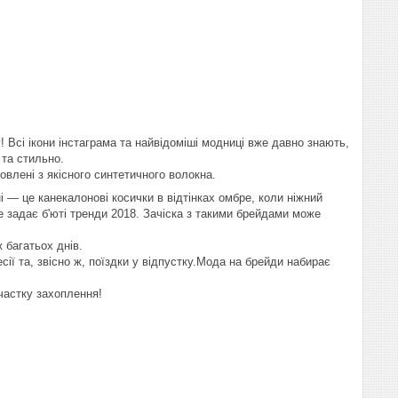
! Всі ікони інстаграма та найвідоміші модниці вже давно знають,
ло та стильно.
влені з якісного синтетичного волокна.
і — це канекалонові косички в відтінках омбре, коли ніжний
 задає б'юті тренди 2018. Зачіска з такими брейдами може
вж багатьох днів.
ії та, звісно ж, поїздки у відпустку.Мода на брейди набирає
 частку захоплення!