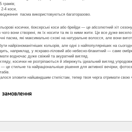
 5 грамів;
 2-4 коси,
 поводження пасма використовуються багаторазово.
льорові косички, боксерські коси або брейди — це абсолютний хіт сезону
 чого вони створені, як їх носити та як із ними жити. Це все дуже весе
ні пасма, які максимально схожі на натуральне волосся, але вони вигото
бути найрізноманітніших кольорів, але одні з найпопулярніших на сьогодн
дить, наприклад, у яскраво-ліловий або небесно-блакитний — саме омбре
 і мати водночас дуже свіжий та акуратний вигляд.
огляду, косички не розтріпаються й збережуть ідеальний вигляд упродо
 — це стильне та найраціональніше рішення для активної вечірки, фотосес
сштабів.
далося зловити найшвидшим стилістам, тепер твоя черга отримати свою
я замовлення