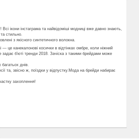
! Всі ікони інстаграма та найвідоміші модниці вже давно знають,
ло та стильно.
влені з якісного синтетичного волокна.
і — це канекалонові косички в відтінках омбре, коли ніжний
 задає б'юті тренди 2018. Зачіска з такими брейдами може
вж багатьох днів.
ії та, звісно ж, поїздки у відпустку.Мода на брейди набирає
 частку захоплення!