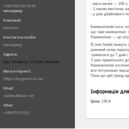
- вага пасма — 100 ±
+380 (93) 206-09-93
- 1 пасма вистачає на
менеджер
- у разі дбайливого
Канекалонові коси, ко
Бегемот
що таке канекалони, з
Канекалони — це штуч
менеджер
B oxer braids можуть 
рожевий колір перехо
триматися до 7 днів
У разі правильного д
вул. Полярна, 12, Київ, Україна
Канекалонові косички
все потужніших ма
Поки що цей тренд в
https://begemot.ck.ua/
Інформація дл
vlaleks9@ukr.net
Ціна:
136 ₴
+380975753523