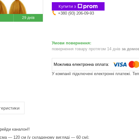
Купити з
+380 (93) 206-09-93
29 днів
повернення товару протягом 14 днів
за домо
У компанії підключені електронні платежі. Те
теристики
брейди каналон!!
сма — 120 см (у складеному вигляді — 60 см);