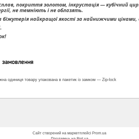
 сплав, покриття золотом, інкрустація — кубічний цирк
гії, не темніють і не облазять.
 біжутерія найкращої якості за найнижчими цінами, ве
.
ок!
я замовлення
на одиниця товару упакована в пакетик із замком — Zip-lock
Сайт створений на маркетплейсі
Prom.ua
Продавець на Bigl.ua