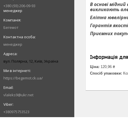
В основі мідний
+380 (93) 206-09-93
викликають алер
менеджер
Елітна ювелірна
Гарантія якості
Бегемот
Приємних покуп
менеджер
Інформація дл
вул. Полярна, 12, Київ, Україна
Ціна:
120,96 ₴
Спосіб упаковки:
Кож
https://begemot.ck.ua/
vlaleks9@ukr.net
+380975753523