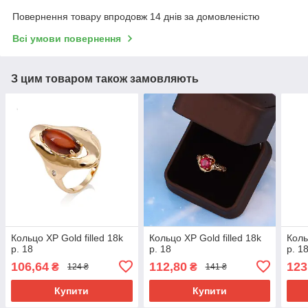
Повернення товару впродовж 14 днів за домовленістю
Всі умови повернення
З цим товаром також замовляють
Кольцо ХР Gold filled 18k
Кольцо ХР Gold filled 18k
Коль
р. 18
р. 18
р. 1
106,64
112,80
123
₴
₴
124 ₴
141 ₴
Купити
Купити