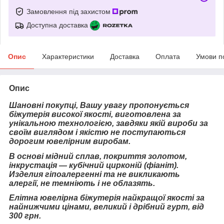
Замовлення під захистом
Доступна доставка
Опис
Характеристики
Доставка
Оплата
Умови п
Опис
Шановні покупці, Вашу увагу пропонується
біжутерія високої якості, виготовлена за
унікальною технологією, завдяки якій вироби за
своїм виглядом і якістю не поступаються
дорогим ювелірним виробам.
В основі мідний сплав, покриття золотом,
інкрустація — кубічний цирконій (фіаніт).
Изделия гіпоалергенні та не викликають
алергії, не темніють і не облазять.
Елітна ювелірна біжутерія найкращої якості за
найнижчими цінами, великий і дрібний гурт, від
300 грн.