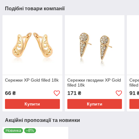
Подібні товари компанії
Сережки ХР Gold filled 18k
Сережки гвоздики ХР Gold
Сере
filled 18k
fille
66
171
91
₴
₴
Купити
Купити
Акційні пропозиції та новинки
Новинка
–8%