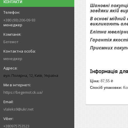
КОНТАКТИ
Шановні покупці
завдяки якій ви
В основі мідний
+380 (93) 206-09-93
викликають алер
менеджер
Елітна ювелірна
Гарантія якості
Бегемот
Приємних покуп
менеджер
Інформація дл
вул. Полярна, 12, Київ, Україна
Ціна:
87,55 ₴
Спосіб упаковки:
Кож
https://begemot.ck.ua/
vlaleks9@ukr.net
+380975753523