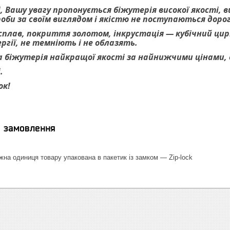
, Вашу увагу пропонується біжутерія високої якості, 
роби за своїм виглядом і якістю не поступаються дор
 сплав, покриття золотом, інкрустація — кубічний цирк
гії, не темніють і не облазять.
 біжутерія найкращої якості за найнижчими цінами, ве
.
ок!
я замовлення
на одиниця товару упакована в пакетик із замком — Zip-lock