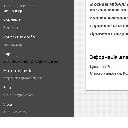
В основі мідний
+380 (93) 206-09-93
викликають алер
менеджер
Елітна ювелірна
Гарантія якості
Бегемот
Приємних покуп
менеджер
Інформація дл
вул. Полярна, 12, Київ, Україна
Ціна:
277 ₴
Спосіб упаковки:
Кож
https://begemot.ck.ua/
vlaleks9@ukr.net
+380975753523