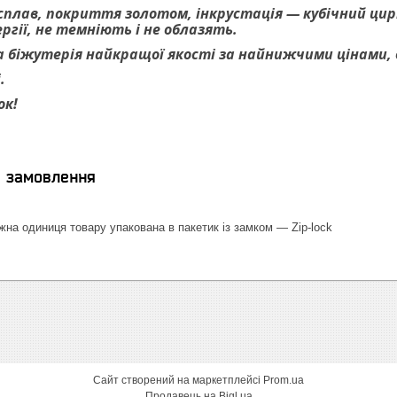
 сплав, покриття золотом, інкрустація — кубічний цирк
гії, не темніють і не облазять.
 біжутерія найкращої якості за найнижчими цінами, ве
.
ок!
я замовлення
на одиниця товару упакована в пакетик із замком — Zip-lock
Сайт створений на маркетплейсі
Prom.ua
Продавець на Bigl.ua