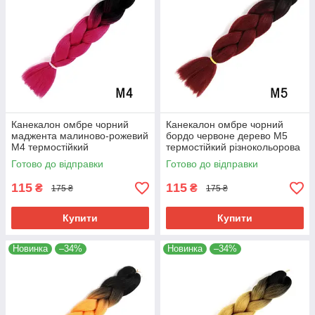
Канекалон омбре чорний
Канекалон омбре чорний
маджента малиново-рожевий
бордо червоне дерево М5
М4 термостійкий
термостійкий різнокольорова
різнокольорова коса Jumbo
коса Jumbo довжина 60см
Готово до відправки
Готово до відправки
довжина 60см вага 100гр для
вага 100гр для плетіння
плетіння
115
115
₴
₴
175 ₴
175 ₴
Купити
Купити
Новинка
–34%
Новинка
–34%