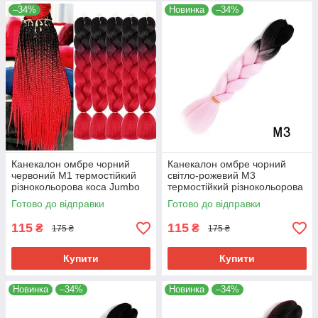
–34%
Новинка
–34%
Канекалон омбре чорний
Канекалон омбре чорний
червоний М1 термостійкий
світло-рожевий М3
різнокольорова коса Jumbo
термостійкий різнокольорова
довжина 60см вага 100гр для
коса Jumbo довжина 60см
Готово до відправки
Готово до відправки
плетіння
вага 100гр для плетіння
115
115
₴
₴
175 ₴
175 ₴
Купити
Купити
Новинка
–34%
Новинка
–34%