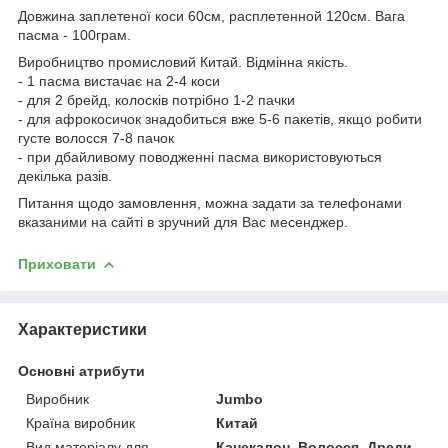
Довжина заплетеної коси 60см, расплетенной 120см. Вага
пасма - 100грам.
Виробництво промисловий Китай. Відмінна якість.
- 1 пасма вистачає на 2-4 коси
- для 2 брейд, колосків потрібно 1-2 пачки
- для афрокосичок знадобиться вже 5-6 пакетів, якщо робити
густе волосся 7-8 пачок
- при дбайливому поводженні пасма використовуються
декілька разів.
Питання щодо замовлення, можна задати за телефонами
вказаними на сайті в зручний для Вас месенджер.
Приховати
Характеристики
Основні атрибути
Виробник
Jumbo
Країна виробник
Китай
Вид матеріалу для
Канекалон, Волосся, Дреди,