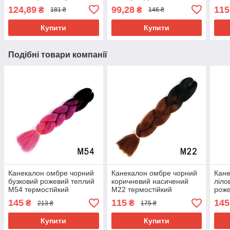
Довжина в косі 60 см. #
см. Термостійкий.
124,89
99,28
115
₴
₴
181 ₴
146 ₴
Термостійкий
Купити
Купити
Подібні товари компанії
Канекалон омбре чорний
Канекалон омбре чорний
Кане
бузковий рожевий теплий
коричневий насичений
ліло
М54 термостійкий
М22 термостійкий
роже
різнокольорова коса
різнокольорова коса
М59 
145
115
145
₴
₴
213 ₴
175 ₴
Jumbo довжина 60см вага
Jumbo довжина 60см вага
різн
100гр для плетіння
100гр для плетіння
Jumb
Купити
Купити
100г