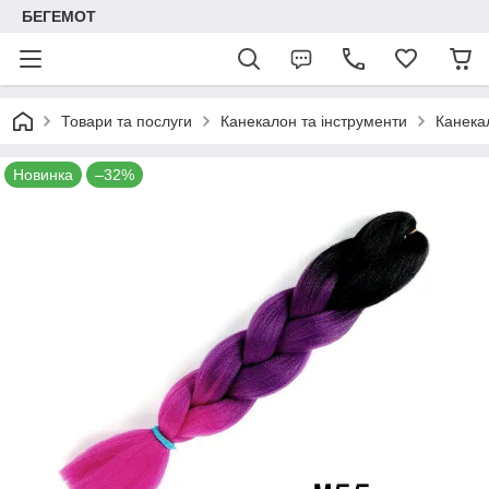
БЕГЕМОТ
Товари та послуги
Канекалон та інструменти
Канека
Новинка
–32%