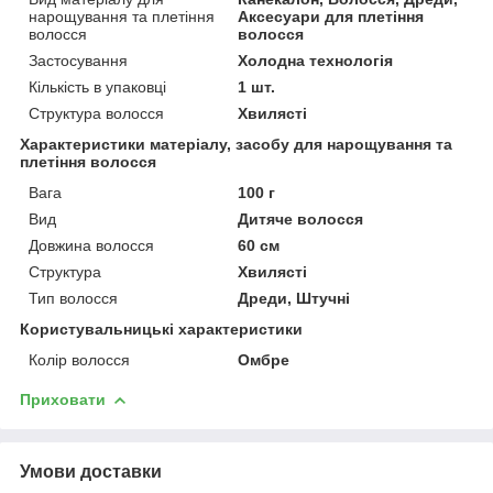
нарощування та плетіння
Аксесуари для плетіння
волосся
волосся
Застосування
Холодна технологія
Кількість в упаковці
1 шт.
Структура волосся
Хвилясті
Характеристики матеріалу, засобу для нарощування та
плетіння волосся
Вага
100 г
Вид
Дитяче волосся
Довжина волосся
60 см
Структура
Хвилясті
Тип волосся
Дреди, Штучні
Користувальницькі характеристики
Колір волосся
Омбре
Приховати
Умови доставки