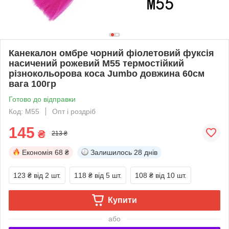
Канекалон омбре чорний фіолетовий фуксія
насичений рожевий М55 термостійкий
різнокольорова коса Jumbo довжина 60см
вага 100гр
Готово до відправки
Код: М55
Опт і роздріб
145
₴
213 ₴
Економія
68 ₴
Залишилось
28 днів
123 ₴
від 2 шт.
118 ₴
від 5 шт.
108 ₴
від 10 шт.
Купити
або