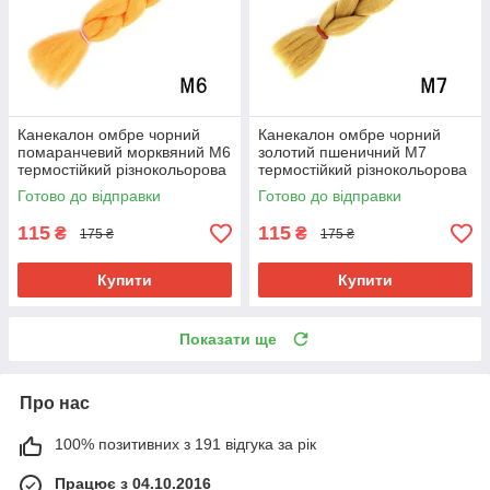
Канекалон омбре чорний
Канекалон омбре чорний
помаранчевий морквяний М6
золотий пшеничний М7
термостійкий різнокольорова
термостійкий різнокольорова
коса Jumbo довжина 60см
коса Jumbo довжина 60см
Готово до відправки
Готово до відправки
вага 100гр для плетіння
вага 100гр для плетіння
115
115
₴
₴
175 ₴
175 ₴
Купити
Купити
Показати ще
Про нас
100% позитивних з 191 відгука за рік
Працює з 04.10.2016