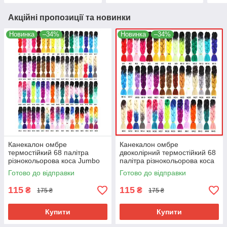
Акційні пропозиції та новинки
Новинка
–34%
Новинка
–34%
Канекалон омбре
Канекалон омбре
термостійкий 68 палітра
двоколірний термостійкий 68
різнокольорова коса Jumbo
палітра різнокольорова коса
braid довжина 60см вага
Jumbo braid довжина 60см
Готово до відправки
Готово до відправки
100гр для плетіння
вага 100гр для плетіння
115
115
₴
₴
175 ₴
175 ₴
Купити
Купити