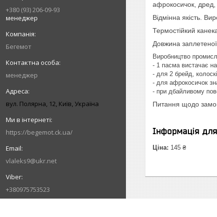
афрокосичок, дред, 
+380 (93) 206-09-93
менеджер
Відмінна якість. Ви
Термостійкий канек
Довжина заплетеної
Бегемот
Виробництво промисло
- 1 пасма вистачає на
- для 2 брейд, колоск
менеджер
- для афрокосичок зн
- при дбайливому пов
вул. Полярна, 12, Київ, Україна
Питання щодо замов
Інформація дл
https://begemot.ck.ua/
Ціна:
145 ₴
vlaleks9@ukr.net
+380975753523