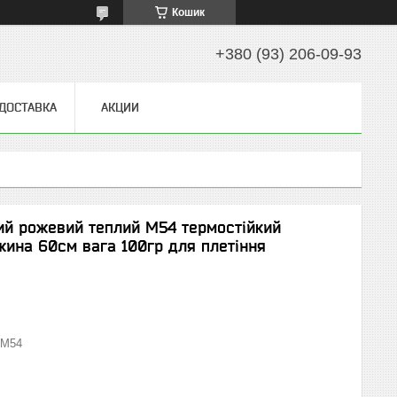
Кошик
+380 (93) 206-09-93
 ДОСТАВКА
АКЦИИ
ий рожевий теплий М54 термостійкий
жина 60см вага 100гр для плетіння
М54