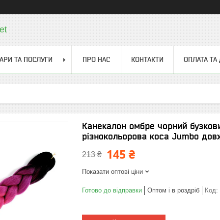
et
АРИ ТА ПОСЛУГИ
ПРО НАС
КОНТАКТИ
ОПЛАТА ТА
Канекалон омбре чорний бузков
різнокольорова коса Jumbo дов
145 ₴
213 ₴
Показати оптові ціни
Готово до відправки
Оптом і в роздріб
Код: