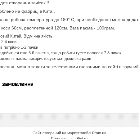
для створення зачісок!!!
роблено на фабриці в Китаї.
алон, робоча температура до 180° С, при необхідності можна дода
 коси 60см, расплетенной 120см. Вага пасма - 100грам.
вий Китай. Відмінна якість.
 2-4 коси
ів потрібно 1-2 пачки
адобиться вже 5-6 пакетів, якщо робити густе волосся 7-8 пачок
одженні пасма використовуються декілька разів.
лення, можна задати за телефонами вказаними на сайті в зручний
я замовлення
Сайт створений на маркетплейсі
Prom.ua
Продавець на Bigl.ua