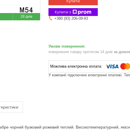
Купити
Купити з
28 днів
+380 (93) 206-09-93
повернення товару протягом 14 днів
за домо
У компанії підключені електронні платежі. Те
теристики
мбре чорний бузковий рожевий теплий. Високотемпературний, якісний