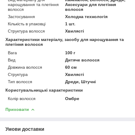
нарощування та плетіння
Аксесуари для плетіння
волосся
волосся
Застосування
Холодна технологія
Кількість в упаковці
1 шт.
Структура волосся
Хвилясті
Характеристики матеріалу, засобу для нарощування та
плетіння волосся
Вага
100 г
Вид
Дитяче волосся
Довжина волосся
60 см
Структура
Хвилясті
Тип волосся
Дреди, Штучні
Користувальницькі характеристики
Колір волосся
Омбре
Приховати
Умови доставки