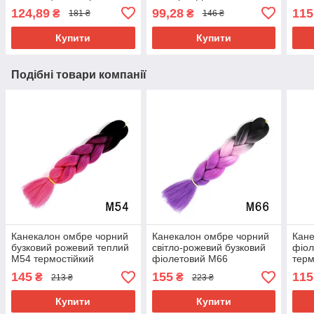
Довжина в косі 60 см. #
см. Термостійкий.
124,89
99,28
115
₴
₴
181 ₴
146 ₴
Термостійкий
Купити
Купити
Подібні товари компанії
Канекалон омбре чорний
Канекалон омбре чорний
Кане
бузковий рожевий теплий
світло-рожевий бузковий
фіол
М54 термостійкий
фіолетовий М66
терм
різнокольорова коса
термостійкий
різн
145
155
115
₴
₴
213 ₴
223 ₴
Jumbo довжина 60см вага
різнокольорова коса
Jumb
100гр для плетіння
Jumbo довжина 60см вага
100г
Купити
Купити
100гр