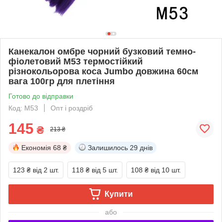
Канекалон омбре чорний бузковий темно-
фіолетовий М53 термостійкий
різнокольорова коса Jumbo довжина 60см
вага 100гр для плетіння
Готово до відправки
Код: М53
Опт і роздріб
145
₴
213 ₴
Економія
68 ₴
Залишилось
29 днів
123 ₴
від 2 шт.
118 ₴
від 5 шт.
108 ₴
від 10 шт.
Купити
або