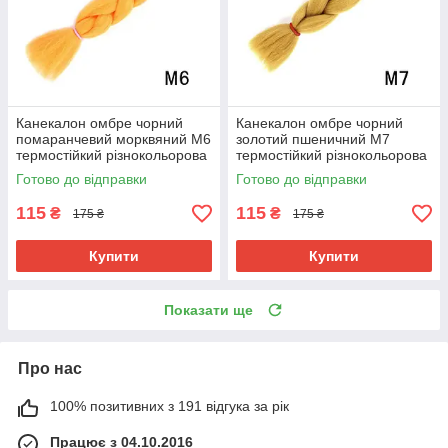
Канекалон омбре чорний
Канекалон омбре чорний
помаранчевий морквяний М6
золотий пшеничний М7
термостійкий різнокольорова
термостійкий різнокольорова
коса Jumbo довжина 60см
коса Jumbo довжина 60см
Готово до відправки
Готово до відправки
вага 100гр для плетіння
вага 100гр для плетіння
115
115
₴
₴
175 ₴
175 ₴
Купити
Купити
Показати ще
Про нас
100% позитивних з 191 відгука за рік
Працює з 04.10.2016