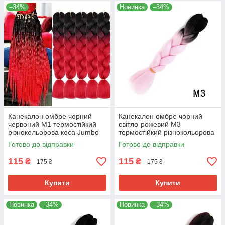
–34%
Новинка
–34%
Канекалон омбре чорний
Канекалон омбре чорний
червоний М1 термостійкий
світло-рожевий М3
різнокольорова коса Jumbo
термостійкий різнокольорова
довжина 60см вага 100гр для
коса Jumbo довжина 60см
Готово до відправки
Готово до відправки
плетіння
вага 100гр для плетіння
115
115
₴
₴
175 ₴
175 ₴
Купити
Купити
Новинка
–34%
Новинка
–34%