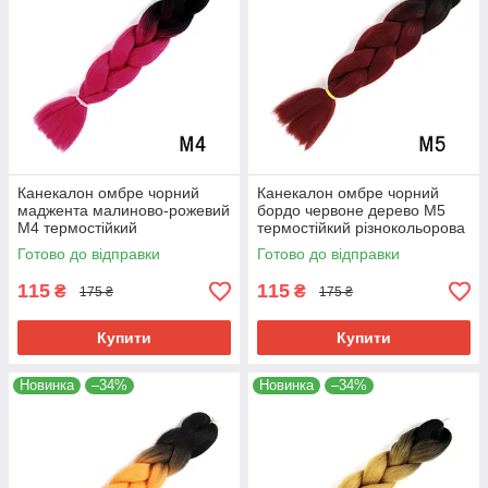
Канекалон омбре чорний
Канекалон омбре чорний
маджента малиново-рожевий
бордо червоне дерево М5
М4 термостійкий
термостійкий різнокольорова
різнокольорова коса Jumbo
коса Jumbo довжина 60см
Готово до відправки
Готово до відправки
довжина 60см вага 100гр для
вага 100гр для плетіння
плетіння
115
115
₴
₴
175 ₴
175 ₴
Купити
Купити
Новинка
–34%
Новинка
–34%