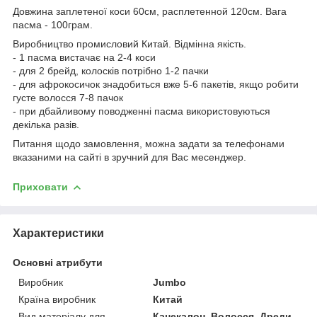
Довжина заплетеної коси 60см, расплетенной 120см. Вага
пасма - 100грам.
Виробництво промисловий Китай. Відмінна якість.
- 1 пасма вистачає на 2-4 коси
- для 2 брейд, колосків потрібно 1-2 пачки
- для афрокосичок знадобиться вже 5-6 пакетів, якщо робити
густе волосся 7-8 пачок
- при дбайливому поводженні пасма використовуються
декілька разів.
Питання щодо замовлення, можна задати за телефонами
вказаними на сайті в зручний для Вас месенджер.
Приховати
Характеристики
Основні атрибути
Виробник
Jumbo
Країна виробник
Китай
Вид матеріалу для
Канекалон, Волосся, Дреди,