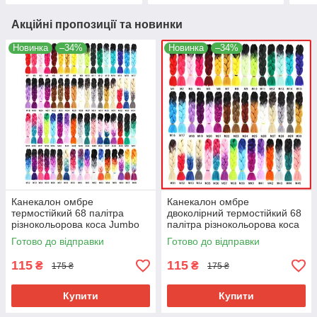
Акційні пропозиції та новинки
Новинка
–34%
Новинка
–34%
Канекалон омбре
Канекалон омбре
термостійкий 68 палітра
двоколірний термостійкий 68
різнокольорова коса Jumbo
палітра різнокольорова коса
braid довжина 60см вага
Jumbo braid довжина 60см
Готово до відправки
Готово до відправки
100гр для плетіння
вага 100гр для плетіння
115
115
₴
₴
175 ₴
175 ₴
Купити
Купити