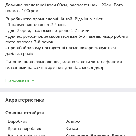
Довжина заплетеної коси 60см, расплетенной 120см. Вага
пасма - 100грам.
Виробництво промисловий Китай. Відмінна якість.
- 1 пасма вистачає на 2-4 коси
- для 2 брейд, колосків потрібно 1-2 пачки
- для афрокосичок знадобиться вже 5-6 пакетів, якщо робити
густе волосся 7-8 пачок
- при дбайливому поводженні пасма використовуються
декілька разів.
Питання щодо замовлення, можна задати за телефонами
вказаними на сайті в зручний для Вас месенджер.
Приховати
Характеристики
Основні атрибути
Виробник
Jumbo
Країна виробник
Китай
Вид матеріалу для
Канекалон, Волосся, Дреди,