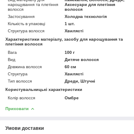
нарощування та плетіння
Аксесуари для плетіння
волосся
волосся
Застосування
Холодна технологія
Кількість в упаковці
1 шт.
Структура волосся
Хвилясті
Характеристики матеріалу, засобу для нарощування та
плетіння волосся
Вага
100 г
Вид
Дитяче волосся
Довжина волосся
60 см
Структура
Хвилясті
Тип волосся
Дреди, Штучні
Користувальницькі характеристики
Колір волосся
Омбре
Приховати
Умови доставки