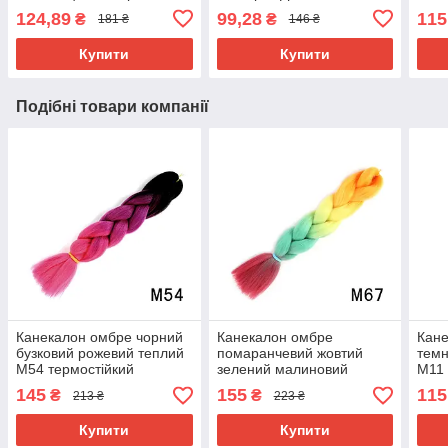
Довжина в косі 60 см. #
см. Термостійкий.
124,89
99,28
115
₴
₴
181 ₴
146 ₴
Термостійкий
Купити
Купити
Подібні товари компанії
Канекалон омбре чорний
Канекалон омбре
Кане
бузковий рожевий теплий
помаранчевий жовтий
темн
М54 термостійкий
зелений малиновий
М11 
різнокольорова коса
рожевий М67
різн
145
155
115
₴
₴
213 ₴
223 ₴
Jumbo довжина 60см вага
термостійкий
Jumb
100гр для плетіння
різнокольорова коса
100г
Купити
Купити
Jumbo довжина 60см вага