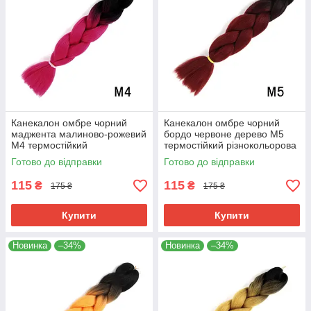
Канекалон омбре чорний
Канекалон омбре чорний
маджента малиново-рожевий
бордо червоне дерево М5
М4 термостійкий
термостійкий різнокольорова
різнокольорова коса Jumbo
коса Jumbo довжина 60см
Готово до відправки
Готово до відправки
довжина 60см вага 100гр для
вага 100гр для плетіння
плетіння
115
115
₴
₴
175 ₴
175 ₴
Купити
Купити
Новинка
–34%
Новинка
–34%