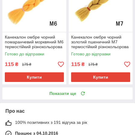
Канекалон омбре чорний
Канекалон омбре чорний
помаранчевий морквяний М6
золотий пшеничний М7
термостійкий різнокольорова
термостійкий різнокольорова
коса Jumbo довжина 60см
коса Jumbo довжина 60см
Готово до відправки
Готово до відправки
вага 100гр для плетіння
вага 100гр для плетіння
115
115
₴
₴
175 ₴
175 ₴
Купити
Купити
Показати ще
Про нас
100% позитивних з 191 відгука за рік
Працює з 04.10.2016