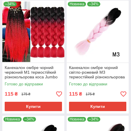
–34%
Новинка
–34%
Канекалон омбре чорний
Канекалон омбре чорний
червоний М1 термостійкий
світло-рожевий М3
різнокольорова коса Jumbo
термостійкий різнокольорова
довжина 60см вага 100гр для
коса Jumbo довжина 60см
Готово до відправки
Готово до відправки
плетіння
вага 100гр для плетіння
115
115
₴
₴
175 ₴
175 ₴
Купити
Купити
Новинка
–34%
Новинка
–34%