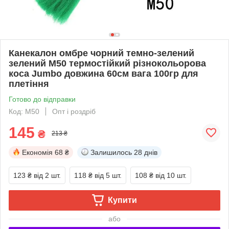
Канекалон омбре чорний темно-зелений
зелений М50 термостійкий різнокольорова
коса Jumbo довжина 60см вага 100гр для
плетіння
Готово до відправки
Код: М50
Опт і роздріб
145
₴
213 ₴
Економія
68 ₴
Залишилось
28 днів
123 ₴
від 2 шт.
118 ₴
від 5 шт.
108 ₴
від 10 шт.
Купити
або